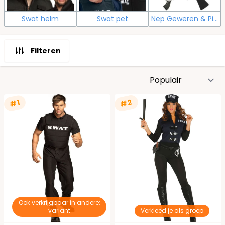
Swat helm
Swat pet
Nep Geweren & Pistolen
Filteren
S
#2
#1
Ook verkrijgbaar in andere:
variant
Verkleed je als groep