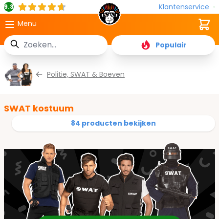
Klantenservice
9.3
Cart
Menu
Zoek
Populair
Ga naar de inhoud
Politie, SWAT & Boeven
SWAT kostuum
84 producten bekijken