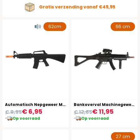
Gratis verzending vanaf €49,95
62cm
66 cm
Automatisch Nepgeweer M16
Bankoverval Machinegeweer
€ 6,95
€ 11,95
€ 9,95
€ 12,85
Op voorraad
Op voorraad
27 cm