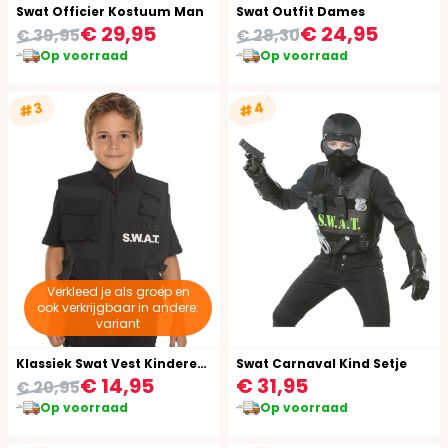
Swat Officier Kostuum Man
Swat Outfit Dames
€ 29,95
€ 24,95
€ 39,95
€ 28,30
Op voorraad
Op voorraad
#4
#3
Verkleed je als groep en
ook verkrijgbaar in andere:
variant
Klassiek Swat Vest Kinderen Zwart
Swat Carnaval Kind Setje
€ 14,95
€ 31,95
€ 20,95
Op voorraad
Op voorraad