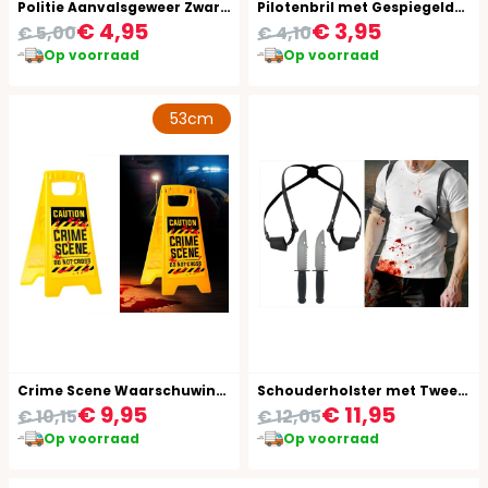
Politie Aanvalsgeweer Zwart 44cm
Pilotenbril met Gespiegelde Glazen
€ 4,95
€ 3,95
€ 5,00
€ 4,10
Op voorraad
Op voorraad
53cm
Crime Scene Waarschuwingsbord Geel Halloween
Schouderholster met Twee Messen
€ 9,95
€ 11,95
€ 10,15
€ 12,05
Op voorraad
Op voorraad