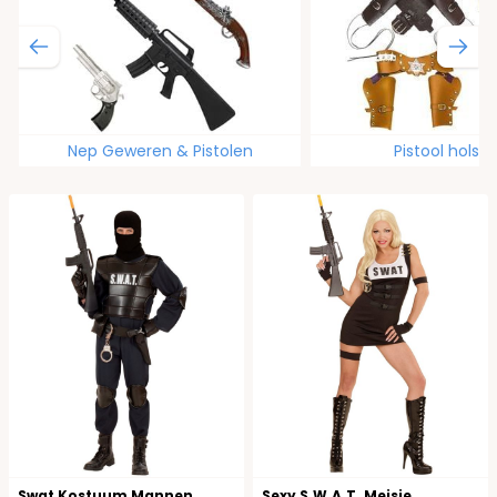
Nep Geweren & Pistolen
Pistool holste
Swat Kostuum Mannen
Sexy S.W.A.T. Meisje