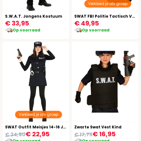
Verkleed je als groep
S.W.A.T. Jongens Kostuum
SWAT FBI Politie Tactisch Vest Zwart Volwassenen
€ 33,95
€ 49,95
Op voorraad
Op voorraad
Verkleed je als groep
SWAT Outfit Meisjes 14-16 Jaar
Zwarte Swat Vest Kind
€ 22,95
€ 16,95
€ 24,90
€ 17,75
Op voorraad
Op voorraad