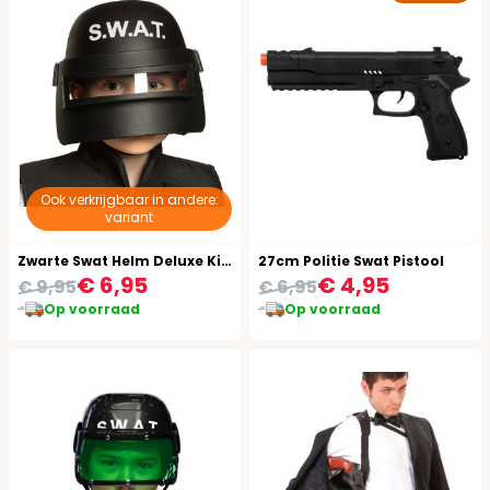
Ook verkrijgbaar in andere:
variant
Zwarte Swat Helm Deluxe Kind
27cm Politie Swat Pistool
€ 6,95
€ 4,95
€ 9,95
€ 6,95
Op voorraad
Op voorraad