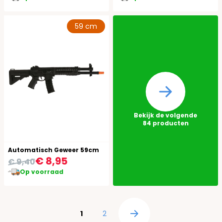
59 cm
Bekijk de volgende
84
producten
Automatisch Geweer 59cm
€ 8,95
€ 9,40
Op voorraad
Pagina
U lees momenteel pagina
Pagina
1
2
Pagina