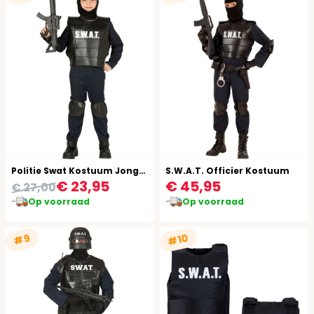
Politie Swat Kostuum Jongen
S.W.A.T. Officier Kostuum
€ 23,95
€ 45,95
€ 27,00
Op voorraad
Op voorraad
#10
#9