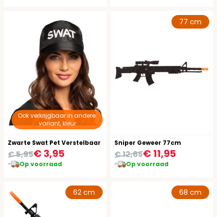
77 cm
Ook verkrijgbaar in andere:
variant, kleur
Zwarte Swat Pet Verstelbaar
Sniper Geweer 77cm
€ 3,95
€ 11,95
€ 5,95
€ 12,65
Op voorraad
Op voorraad
62 cm
68 cm