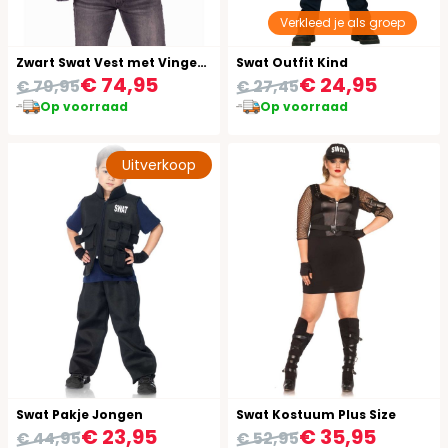
Verkleed je als groep
Zwart Swat Vest met Vingerloze Handschoenen
Swat Outfit Kind
€ 74,95
€ 24,95
€ 79,95
€ 27,45
Op voorraad
Op voorraad
Uitverkoop
Swat Pakje Jongen
Swat Kostuum Plus Size
€ 23,95
€ 35,95
€ 44,95
€ 52,95