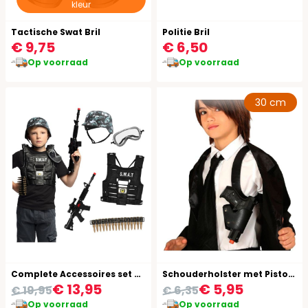
kleur
Tactische Swat Bril
Politie Bril
€ 9,75
€ 6,50
Op voorraad
Op voorraad
30 cm
Complete Accessoires set Kinderen 5-Delig
Schouderholster met Pistool Kind
€ 13,95
€ 5,95
€ 19,95
€ 6,35
Op voorraad
Op voorraad