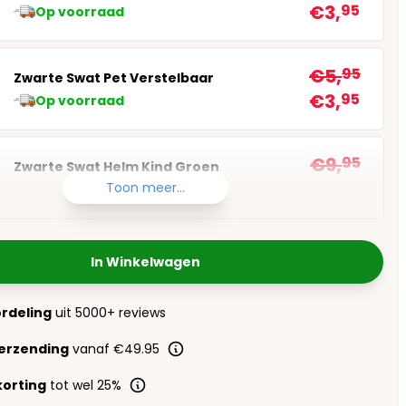
€3,
95
Op voorraad
€5,
95
Zwarte Swat Pet Verstelbaar
€3,
95
Op voorraad
€9,
95
Zwarte Swat Helm Kind Groen
€6,
95
Toon meer...
Op voorraad
In Winkelwagen
ordeling
uit 5000+ reviews
verzending
vanaf €49.95
orting
tot wel 25%