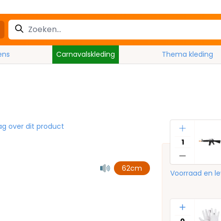
ens
Carnavalskleding
Thema kleding
Aantal
ag over dit product
62cm
Voorraad en le
Aantal