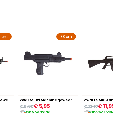
6 cm
38 cm
Bankoverval Machinegeweer
Zwarte Uzi Machinegeweer
Zwarte M16 Aa
€ 5,95
€ 11,9
€ 6,00
€ 12,10
Op voorraad
Op voorraa