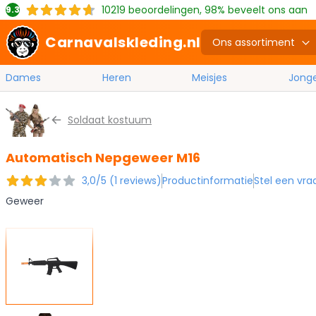
10219
beoordelingen, 98% beveelt ons aan
9.3
Carnavalskleding.nl
Ons assortiment
Dames
Heren
Meisjes
Jong
Ga naar de inhoud
Soldaat kostuum
Automatisch Nepgeweer M16
3,0/5 (1 reviews)
Productinformatie
Stel een vra
Geweer