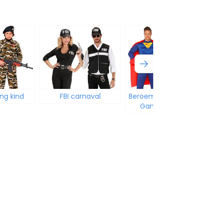
ing kind
FBI carnaval
Beroemdheden Films
B
Games Muziek