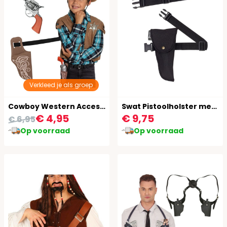
Verkleed je als groep
Cowboy Western Accessoireset Kind 3-Delig
Swat Pistoolholster met Riem
€ 4,95
€ 9,75
€ 6,95
Op voorraad
Op voorraad