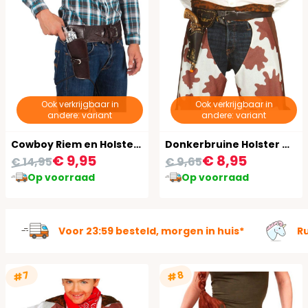
Ook verkrijgbaar in
Ook verkrijgbaar in
andere: variant
andere: variant
Cowboy Riem en Holster Set
Donkerbruine Holster met Geweer
€ 9,95
€ 8,95
€ 14,95
€ 9,65
Op voorraad
Op voorraad
Voor 23:59 besteld, morgen in huis*
R
#7
#8