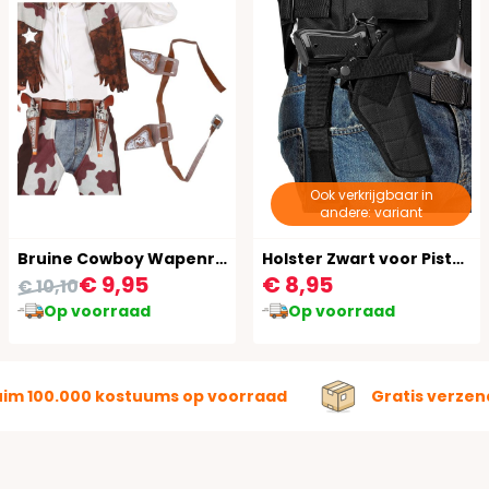
Ook verkrijgbaar in
andere: variant
Bruine Cowboy Wapenriem Set
Holster Zwart voor Pistool
€ 9,95
€ 8,95
€ 10,10
Op voorraad
Op voorraad
uim 100.000 kostuums op voorraad
Gratis verzen