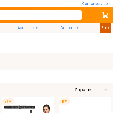
Klantenservice
Zoek
Cart
Accessoires
Decoratie
Sale
S
#5
#6