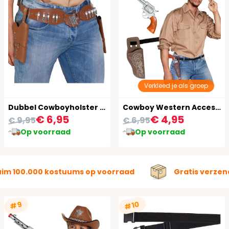
Verkleed je als groep
Dubbel Cowboyholster Sheriff Bruin
Cowboy Western Accessoireset Volwassen 3-Delig
€ 6,95
€ 4,95
€ 9,95
€ 6,95
Op voorraad
Op voorraad
uim 100.000 kostuums op voorraad
Gratis verzen
#10
#9