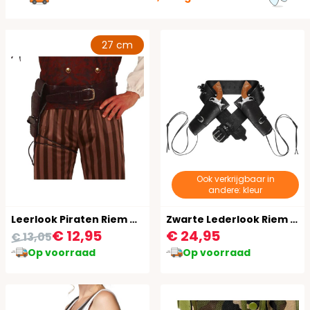
27 cm
Ook verkrijgbaar in
andere: kleur
Leerlook Piraten Riem met Holster
Zwarte Lederlook Riem Dubbele Holsters
€ 12,95
€ 24,95
€ 13,05
Op voorraad
Op voorraad