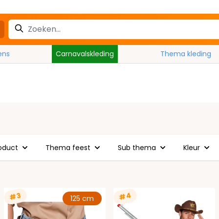
ens
Carnavalskleding
Thema kleding
oduct
Thema feest
Sub thema
Kleur
#4
#3
125 cm