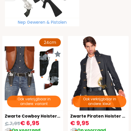
Nep Geweren & Pistolen
24cm
Ook verkrijgbaar in
Ook verkrijgbaar in
andere: variant
andere: kleur
Zwarte Cowboy Holsters met Revolvers en Sheriff Ster
Zwarte Piraten Holster Riem
€ 6,95
€ 9,95
€ 7,95
Op voorraad
Op voorraad