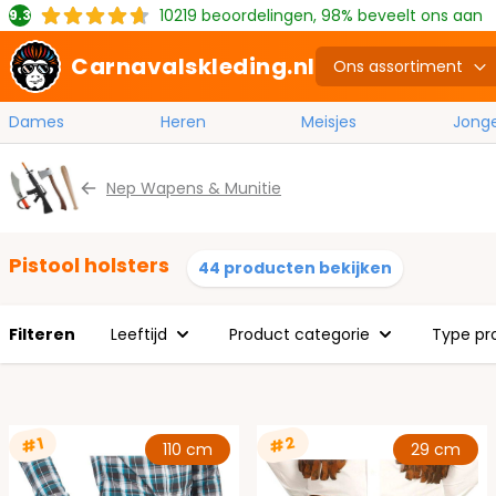
10219
beoordelingen, 98% beveelt ons aan
9.3
Carnavalskleding.nl
Ons assortiment
Dames
Heren
Meisjes
Jong
Ga naar de inhoud
Nep Wapens & Munitie
Pistool holsters
44 producten bekijken
Filteren
Leeftijd
Product categorie
Type pr
#2
#1
110 cm
29 cm