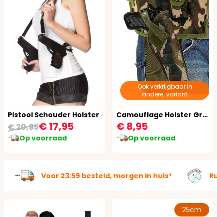
Ook verkrijgbaar in
andere: variant
Pistool Schouder Holster
Camouflage Holster Groen
€ 17,95
€ 8,95
€ 20,95
Op voorraad
Op voorraad
Voor 23:59 besteld, morgen in huis*
R
25cm