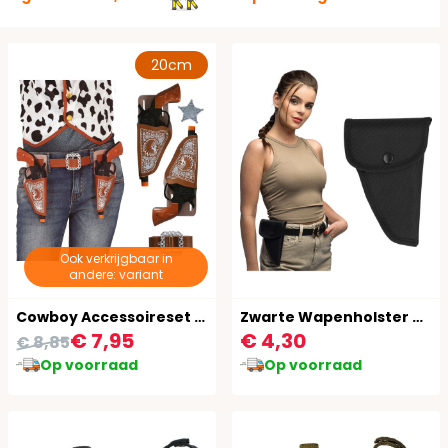
20cm
Ook verkrijgbaar in
andere: variant
Cowboy Accessoireset Indianen Embleem 4-Delig
Zwarte Wapenholster Dames Carnaval
€ 7,95
€ 4,30
€ 8,85
Op voorraad
Op voorraad