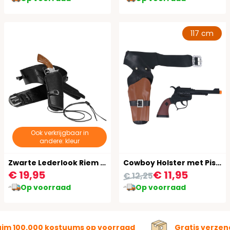
117 cm
Ook verkrijgbaar in
andere: kleur
Zwarte Lederlook Riem met Holsters
Cowboy Holster met Pistool Kind
€ 19,95
€ 11,95
€ 12,25
Op voorraad
Op voorraad
uim 100.000 kostuums op voorraad
Gratis verzen