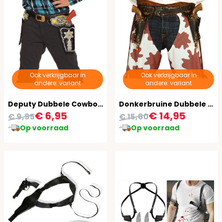
Ook verkrijgbaar in
Ook verkrijgbaar in
andere: variant
andere: variant
Deputy Dubbele Cowboyholsters
Donkerbruine Dubbele Cowboy Holster
€ 6,95
€ 14,95
€ 9,95
€ 15,60
Op voorraad
Op voorraad