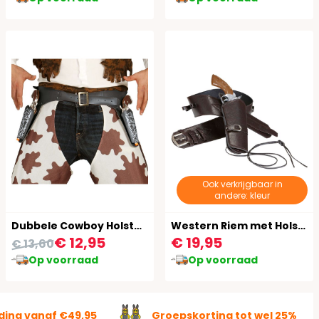
Ook verkrijgbaar in
andere: kleur
Dubbele Cowboy Holster met Pistolen en Riem
Western Riem met Holster Lederlook
€ 12,95
€ 19,95
€ 13,60
Op voorraad
Op voorraad
ding vanaf €49,95
Groepskorting tot wel 25%