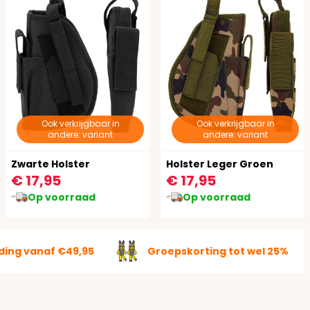
Ook verkrijgbaar in
Ook verkrijgbaar in
andere: variant
andere: variant
Zwarte Holster
Holster Leger Groen
€ 17,95
€ 17,95
Op voorraad
Op voorraad
ding vanaf €49,95
Groepskorting tot wel 25%