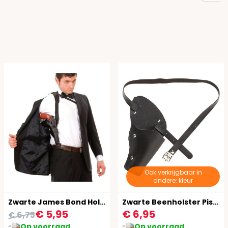
Ook verkrijgbaar in
andere: kleur
Zwarte James Bond Holster
Zwarte Beenholster Pistool
€ 5,95
€ 6,95
€ 6,75
Op voorraad
Op voorraad