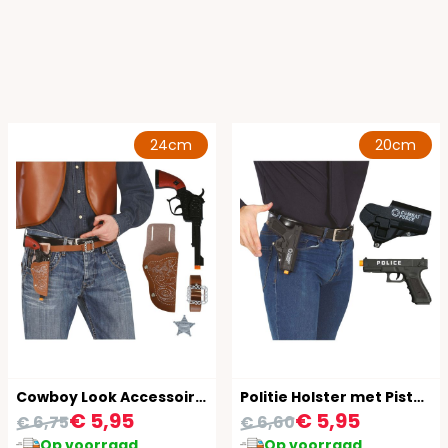
24cm
20cm
Cowboy Look Accessoireset 4-Delig Bruin
Politie Holster met Pistool 20cm
€ 5,95
€ 5,95
€ 6,75
€ 6,60
Op voorraad
Op voorraad