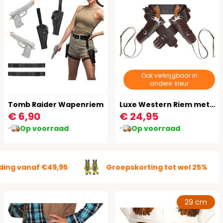
Ook verkrijgbaar in
andere: kleur
Tomb Raider Wapenriem
Luxe Western Riem met Holsters
€ 6,90
€ 24,95
Op voorraad
Op voorraad
ding vanaf €49,95
Groepskorting tot wel 25%
29 cm