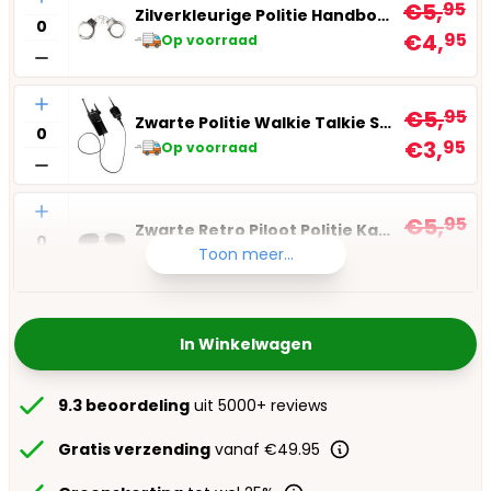
€5,
95
Zilverkleurige Politie Handboeien
€4,
95
Op voorraad
Aantal
€5,
95
Zwarte Politie Walkie Talkie Set
€3,
95
Op voorraad
Aantal
€5,
95
Zwarte Retro Piloot Politie Kapitein Bril
€3,
95
Toon meer...
Op voorraad
In Winkelwagen
9.3 beoordeling
uit 5000+ reviews
Gratis verzending
vanaf €49.95