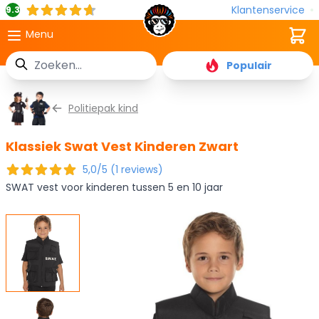
Klantenservice
9.3
Cart
Menu
Zoek
Populair
Ga naar de inhoud
Politiepak kind
Klassiek Swat Vest Kinderen Zwart
5,0/5 (1 reviews)
SWAT vest voor kinderen tussen 5 en 10 jaar