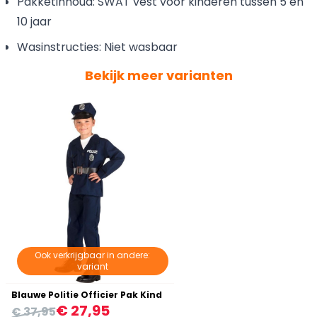
Pakketinhoud: SWAT vest voor kinderen tussen 5 en
10 jaar
Wasinstructies: Niet wasbaar
Bekijk meer varianten
Ook verkrijgbaar in andere:
variant
Blauwe Politie Officier Pak Kind
€ 27,95
€ 37,95