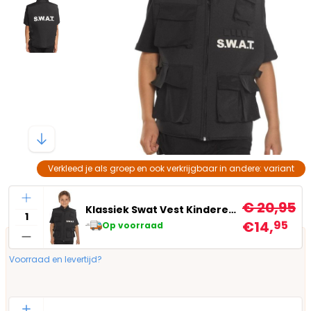
Verkleed je als groep en ook verkrijgbaar in andere: variant
Aantal
€ 20,95
Klassiek Swat Vest Kinderen Zwart
€14,
95
Op voorraad
Voorraad en levertijd?
Aantal