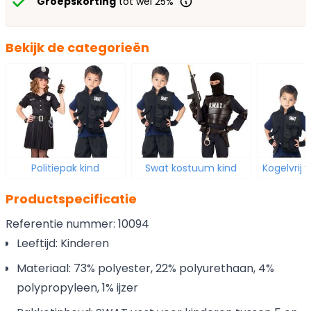
Groepskorting
tot wel 25%
Bekijk de categorieën
Politiepak kind
Swat kostuum kind
Kogelvrij 
Productspecificatie
Referentie nummer: 10094
Leeftijd: Kinderen
Materiaal: 73% polyester, 22% polyurethaan, 4%
polypropyleen, 1% ijzer