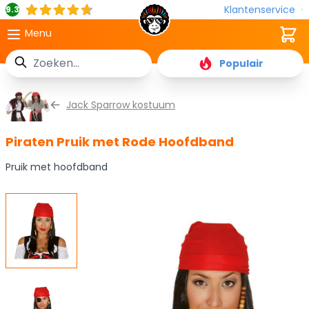
Klantenservice
9.3
Cart
Menu
Zoek
Populair
Ga naar de inhoud
Jack Sparrow kostuum
Piraten Pruik met Rode Hoofdband
Pruik met hoofdband