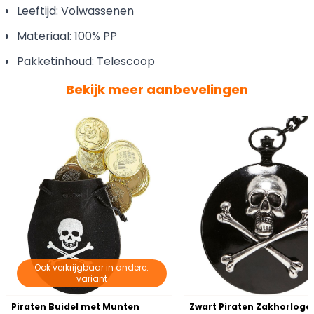
Leeftijd: Volwassenen
Materiaal: 100% PP
Pakketinhoud: Telescoop
Bekijk meer aanbevelingen
Ook verkrijgbaar in andere:
variant
Piraten Buidel met Munten
Zwart Piraten Zakhorloge