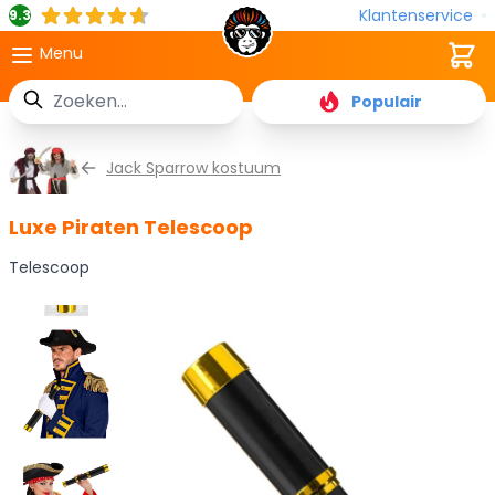
Klantenservice
9.3
Cart
Menu
Zoek
Populair
Ga naar de inhoud
Jack Sparrow kostuum
Luxe Piraten Telescoop
Telescoop