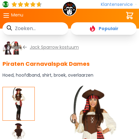
Klantenservice
9.3
Cart
Menu
Zoek
Populair
Ga naar de inhoud
Jack Sparrow kostuum
Piraten Carnavalspak Dames
Hoed, hoofdband, shirt, broek, overlaarzen