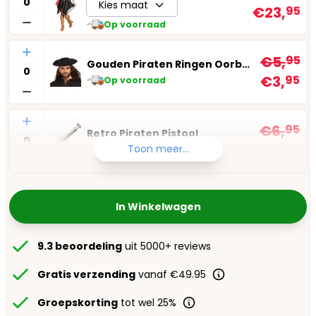
Kies maat
€23,
95
Op voorraad
Aantal
€5,
95
Gouden Piraten Ringen Oorbellen
€3,
95
Op voorraad
Aantal
€6,
95
Retro Piraten Pistool
€4,
95
Toon meer...
Op voorraad
In Winkelwagen
9.3 beoordeling
uit 5000+ reviews
Gratis verzending
vanaf €49.95
Groepskorting
tot wel 25%