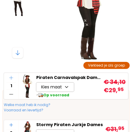
Verkleed je als groep
Aantal
Piraten Carnavalspak Dames
€ 34,10
Kies maat
€29,
95
Op voorraad
Welke maat heb ik nodig?
Voorraad en levertijd?
Aantal
Stormy Piraten Jurkje Dames
€31,
95