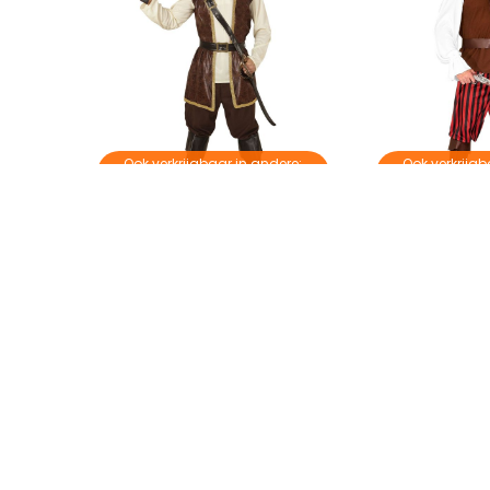
Ook verkrijgbaar in andere:
Ook verkrijgb
p
kleur
kl
eren
Piraten Kostuum Heren
Piraat Hoge Z
€ 47,95
€ 59,95
Op voorraad
Op voorraa
nformatie?