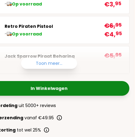
€3,
95
Op voorraad
€6,
95
Retro Piraten Pistool
€4,
95
Op voorraad
€5,
95
Jack Sparrow Piraat Beharing
€3,
95
Toon meer...
Op voorraad
In Winkelwagen
ordeling
uit 5000+ reviews
verzending
vanaf €49.95
orting
tot wel 25%