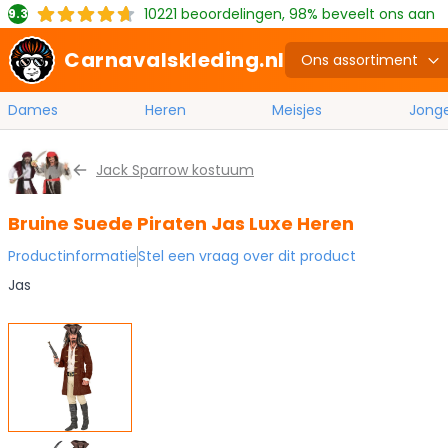
10221
beoordelingen, 98% beveelt ons aan
9.3
Carnavalskleding.nl
Ons assortiment
Dames
Heren
Meisjes
Jong
Ga naar de inhoud
Jack Sparrow kostuum
Bruine Suede Piraten Jas Luxe Heren
Productinformatie
Stel een vraag over dit product
Jas