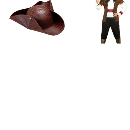
Verkleed je als groe
Bruine Piraten Lederlook Tricorn Hoed
Piraat Carnavalspak H
€ 9,95
€ 26,95
€ 32,65
Op voorraad
Op voorraad
Productvragen over dit product
Heb je het antwoord op je vraag niet gevonden in de producti
Stel dan je vraag aan onze klantenservice.