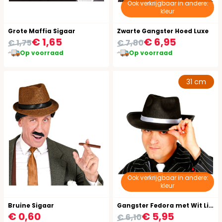
Ook verkrijgbaar in andere:
kleur
Grote Maffia Sigaar
Zwarte Gangster Hoed Luxe
€ 1,65
€ 6,95
€ 1,75
€ 7,80
Op voorraad
Op voorraad
31 cm
Ook verkrijgbaar in andere:
kleur
Bruine Sigaar
Gangster Fedora met Wit Lint
€ 0,60
€ 5,95
€ 6,10