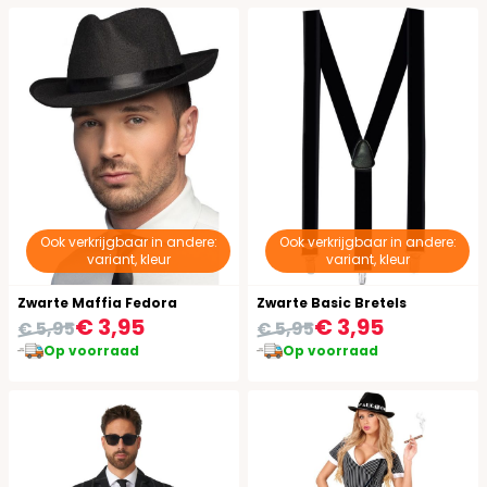
Ook verkrijgbaar in andere:
Ook verkrijgbaar in andere:
variant, kleur
variant, kleur
Zwarte Maffia Fedora
Zwarte Basic Bretels
€ 3,95
€ 3,95
€ 5,95
€ 5,95
Op voorraad
Op voorraad