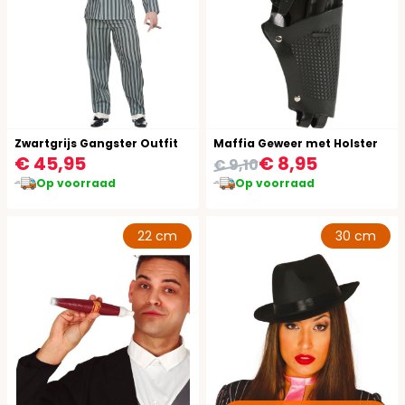
Zwartgrijs Gangster Outfit
Maffia Geweer met Holster
€ 45,95
€ 8,95
€ 9,10
Op voorraad
Op voorraad
22 cm
30 cm