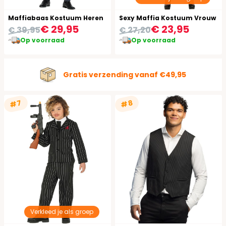
Maffiabaas Kostuum Heren
Sexy Maffia Kostuum Vrouw
€ 29,95
€ 23,95
€ 39,95
€ 27,20
Op voorraad
Op voorraad
Gratis verzending vanaf €49,95
#7
#8
Verkleed je als groep