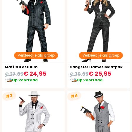
Verkleed je als groep
Verkleed je als groep
Maffia Kostuum
Gangster Dames Maatpak Carnaval
€ 24,95
€ 25,95
€ 27,85
€ 30,65
Op voorraad
Op voorraad
#4
#3