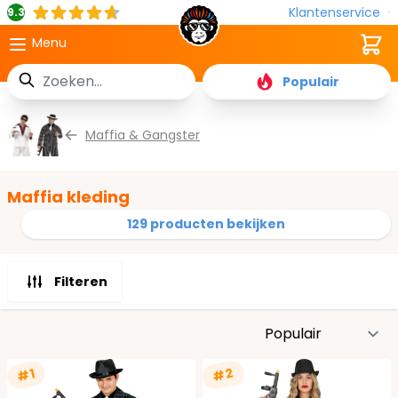
Klantenservice
9.3
Cart
Menu
Zoek
Populair
Ga naar de inhoud
Maffia & Gangster
Maffia kleding
129 producten bekijken
Filteren
S
#2
#1