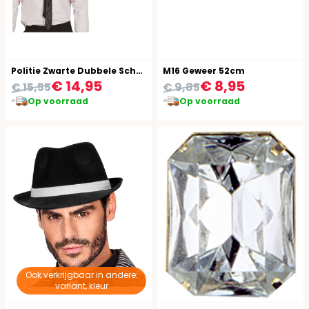
Politie Zwarte Dubbele Schouderholster
M16 Geweer 52cm
€ 14,95
€ 8,95
€ 15,55
€ 9,85
Op voorraad
Op voorraad
Ook verkrijgbaar in andere:
variant, kleur