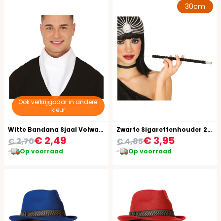
30cm
Ook verkrijgbaar in andere:
kleur
Witte Bandana Sjaal Volwassenen
Zwarte Sigarettenhouder 20's Retro
€ 2,49
€ 3,95
€ 2,70
€ 4,85
Op voorraad
Op voorraad