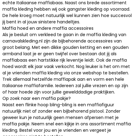
echte Italiaanse maffiabaas. Naast ons brede assortiment
maffia kleding hebben wij ook
gangster kleding
op voorraad.
De hele kroeg moet natuurlijk wel kunnen zien hoe succesvol
jij bent in al jouw sinistere handeltjes.
Maffia hoed en andere maffia accessoires
Als je besluit om verkleed te gaan in de maffia kleding van
carnavalskleding.nl zijn de bijbehorende accessoires van
groot belang. Met een dikke gouden ketting en een gouden
armband laat je er geen twijfel over bestaan dat jij als
maffiabaas een hartstikke rijk leventje leidt. Ook de maffia
hoed
wordt elk jaar vaak verkocht. Nog leuker is het om met
al je vrienden maffia kleding via onze webshop te bestellen.
Trek allemaal hetzelfde maffiapak aan en vorm een hele
Italiaanse maffiafamilie. Iedereen zal jullie vrezen en op zijn
of haar hoede zijn voor jullie gewelddadige praktijken.
Op zoek naar een maffia pakje?
Naast een flinke hoop bling-bling is een maffiafiguur
natuurlijk niet af zonder een bijbehorend
pistool
. Zonder
geweer kun je natuurlijk geen mensen afpersen met je
maffia pakje. Neem snel een kijkje in ons assortiment maffia
kleding. Bestel voor jou en je vrienden en vergeet je