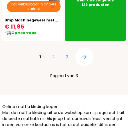
Bekijk de volgende
Ook verkrijgbaar in andere:
129
producten
variant
Ump Machinegeweer met Geluid
€ 11,95
Op voorraad
Pagina
U lees momenteel pagina
Pagina
Pagina
1
2
3
Pagina
Pagina 1 van 3
Online maffia kleding kopen
Met de maffia kleding uit onze webshop kom jij regelrecht uit
de beste maffiafilms. Als je op het carnavalsfeest verschijnt
in een van onze kostuums is het direct duidelijk: dit is een