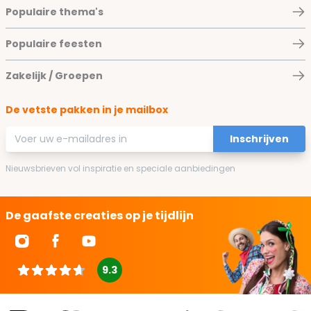
Populaire thema's
Populaire feesten
Zakelijk / Groepen
De vetste pakken in je mailbox
E-mailadres
Inschrijven
Nieuwsbrieven vol inspiratie en speciale aanbiedingen
De gaafste creaties op je tijdlijn
9.3