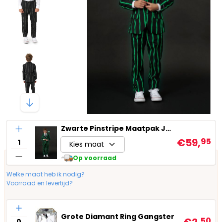
Aantal
Zwarte Pinstripe Maatpak Jongen Glow In The Dark
€59,
95
Kies maat
Op voorraad
Welke maat heb ik nodig?
Voorraad en levertijd?
Aantal
Grote Diamant Ring Gangster
€2,
50