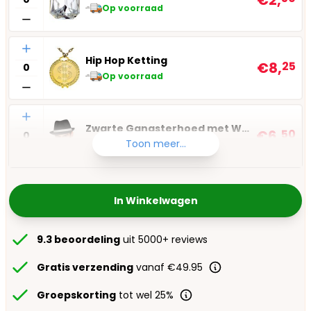
Op voorraad
Aantal
Hip Hop Ketting
€8,
25
Op voorraad
Aantal
Zwarte Gangsterhoed met Witte Band
€6,
50
Toon meer...
Op voorraad
In Winkelwagen
9.3 beoordeling
uit 5000+ reviews
Gratis verzending
vanaf €49.95
Groepskorting
tot wel 25%