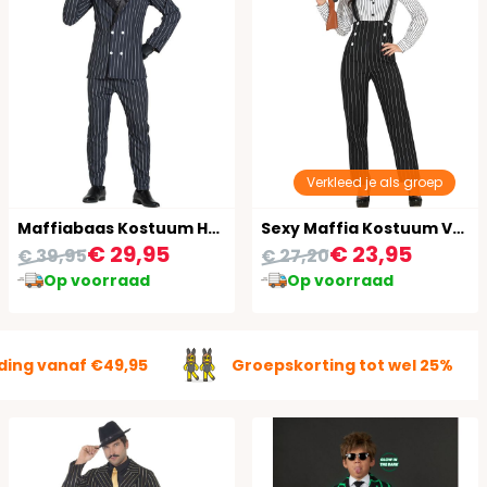
Verkleed je als groep
Maffiabaas Kostuum Heren
Sexy Maffia Kostuum Vrouw
€ 29,95
€ 23,95
€ 39,95
€ 27,20
Op voorraad
Op voorraad
ding vanaf €49,95
Groepskorting tot wel 25%