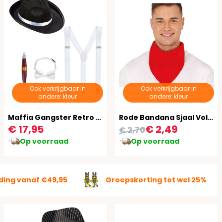
Ook verkrijgbaar in
Ook verkrijgbaar in
andere: kleur
andere: kleur
Maffia Gangster Retro Accessoie Setje
Rode Bandana Sjaal Volwassenen
€ 17,95
€ 2,49
€ 2,70
Op voorraad
Op voorraad
ding vanaf €49,95
Groepskorting tot wel 25%