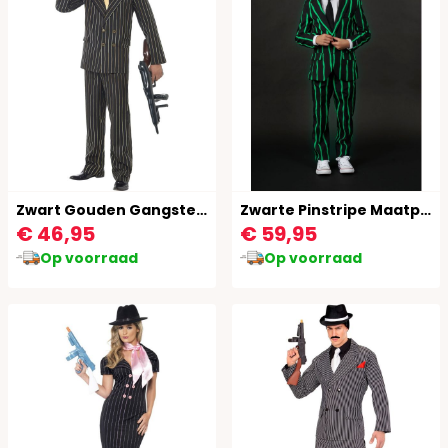
Zwart Gouden Gangster Pak
Zwarte Pinstripe Maatpak Jongen Glow In The Dark
€ 46,95
€ 59,95
Op voorraad
Op voorraad