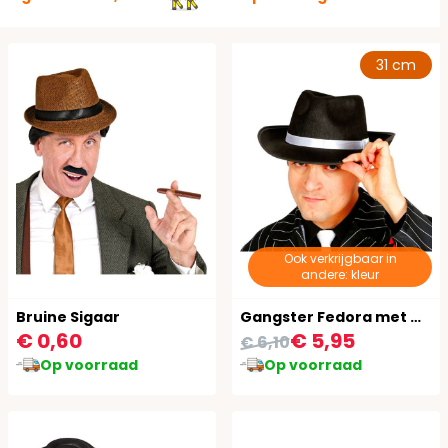
31 cm
Ook verkrijgbaar in
andere: kleur
Bruine Sigaar
Gangster Fedora met Wit Lint
€ 0,60
€ 5,95
€ 6,10
Op voorraad
Op voorraad