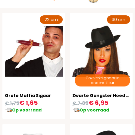
22 cm
30 cm
Ook verkrijgbaar in
andere: kleur
Grote Maffia Sigaar
Zwarte Gangster Hoed Luxe
€ 1,65
€ 6,95
€ 1,75
€ 7,80
Op voorraad
Op voorraad