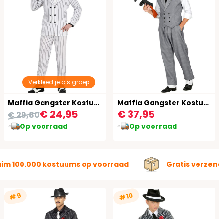
Verkleed je als groep
Maffia Gangster Kostuum Wit Man
Maffia Gangster Kostuum Heren
€ 24,95
€ 37,95
€ 29,80
Op voorraad
Op voorraad
uim 100.000 kostuums op voorraad
Gratis verzen
#10
#9