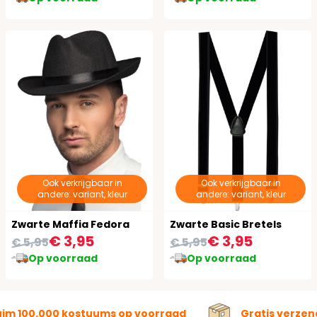
Ook verkrijgbaar in
Ook verkrijgbaar in
andere: variant, kleur
andere: variant, kleur
Zwarte Maffia Fedora
Zwarte Basic Bretels
€ 3,95
€ 3,95
€ 5,95
€ 5,95
Op voorraad
Op voorraad
uim 100.000 kostuums op voorraad
Gratis verzen