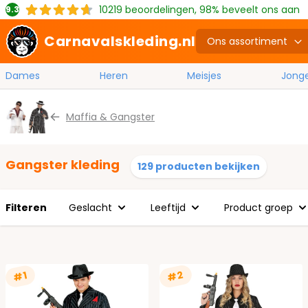
10219
beoordelingen, 98% beveelt ons aan
9.3
Carnavalskleding.nl
Ons assortiment
Dames
Heren
Meisjes
Jong
Ga naar de inhoud
Maffia & Gangster
Gangster kleding
129 producten bekijken
Filteren
Geslacht
Leeftijd
Product groep
#2
#1