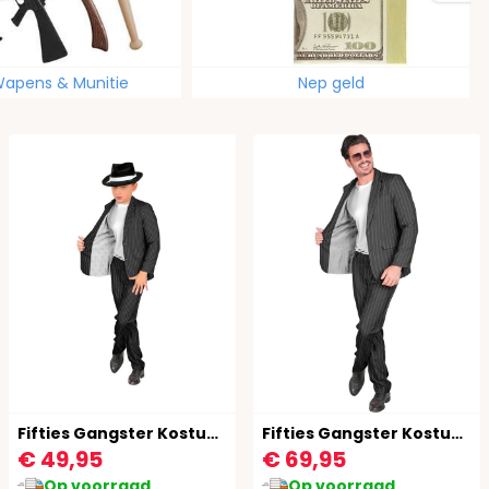
apens & Munitie
Nep geld
Fifties Gangster Kostuum Kind
Fifties Gangster Kostuum Heren
€ 49,95
€ 69,95
Op voorraad
Op voorraad