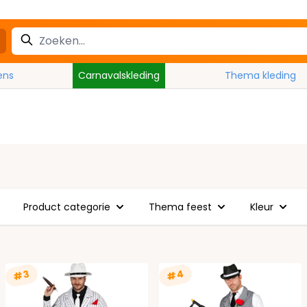
ens
Carnavalskleding
Thema kleding
Product categorie
Thema feest
Kleur
#4
#3