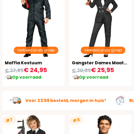
Verkleed je als groep
Verkleed je als groep
Maffia Kostuum
Gangster Dames Maatpak Carnaval
€ 24,95
€ 25,95
€ 27,85
€ 30,65
Op voorraad
Op voorraad
Voor 23:59 besteld, morgen in huis*
R
#7
#8