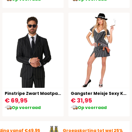
Pinstripe Zwart Maatpak Heren
Gangster Meisje Sexy Kostuum
€ 69,95
€ 31,95
Op voorraad
Op voorraad
ding vanaf €49,95
Groepskorting tot wel 25%