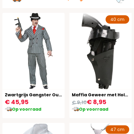
40 cm
Zwartgrijs Gangster Outfit
Maffia Geweer met Holster
€ 45,95
€ 8,95
€ 9,10
Op voorraad
Op voorraad
47 cm