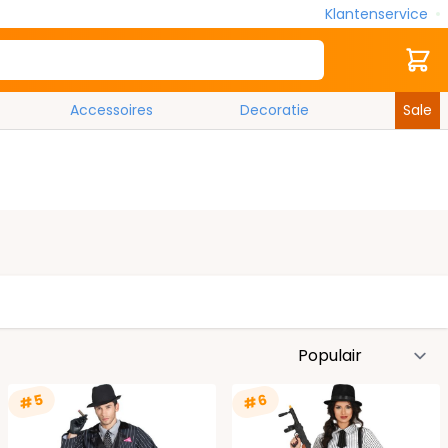
Klantenservice
Zoek
Cart
Accessoires
Decoratie
Sale
S
#5
#6