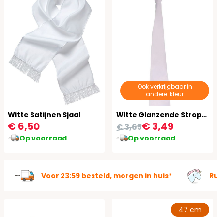
Ook verkrijgbaar in
andere: kleur
Witte Satijnen Sjaal
Witte Glanzende Stropdas
€ 6,50
€ 3,49
€ 3,65
Op voorraad
Op voorraad
Voor 23:59 besteld, morgen in huis*
R
47 cm