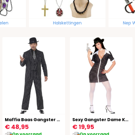
elen
Halskettingen
Nep W
Maffia Baas Gangster Outfit
Sexy Gangster Dame Kostuum
€ 48,95
€ 19,95
Op voorraad
Op voorraad