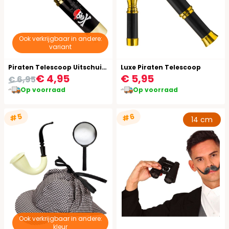
Ook verkrijgbaar in andere:
variant
Piraten Telescoop Uitschuifbaar
Luxe Piraten Telescoop
€ 4,95
€ 5,95
€ 6,95
Op voorraad
Op voorraad
#5
#6
14 cm
Ook verkrijgbaar in andere:
kleur