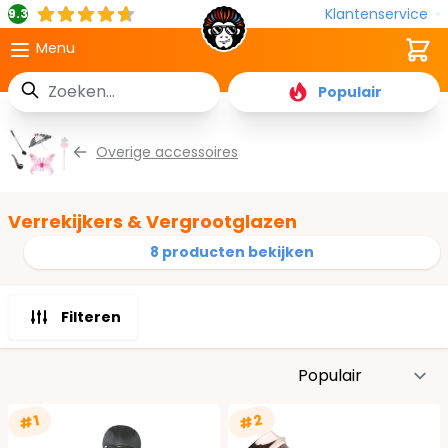
Klantenservice
9.3
Cart
Menu
Zoek
Populair
Ga naar de inhoud
Overige accessoires
Verrekijkers & Vergrootglazen
8 producten bekijken
Filteren
S
#2
#1