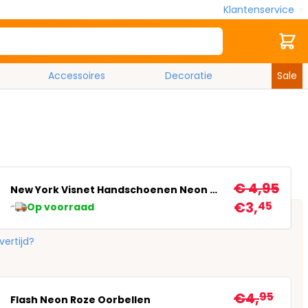
Klantenservice
Zoek
Cart
Accessoires
Decoratie
Sale
€ 4,95
New York Visnet Handschoenen Neon Roze
€3,
45
Op voorraad
vertijd?
€4,
95
Flash Neon Roze Oorbellen