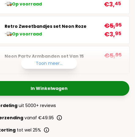
€3,
45
Op voorraad
€5,
95
Retro Zweetbandjes set Neon Roze
€3,
95
Op voorraad
€5,
95
Neon Party Armbanden set Van 15
€3,
95
Toon meer...
Op voorraad
In Winkelwagen
ordeling
uit 5000+ reviews
verzending
vanaf €49.95
orting
tot wel 25%