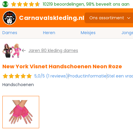
10219
beoordelingen, 98% beveelt ons aan
9.3
Carnavalskleding.nl
Ons assortiment
Dames
Heren
Meisjes
Jong
Ga naar de inhoud
Jaren 80 kleding dames
New York Visnet Handschoenen Neon Roze
5,0/5 (1 reviews)
Productinformatie
Stel een vra
Handschoenen