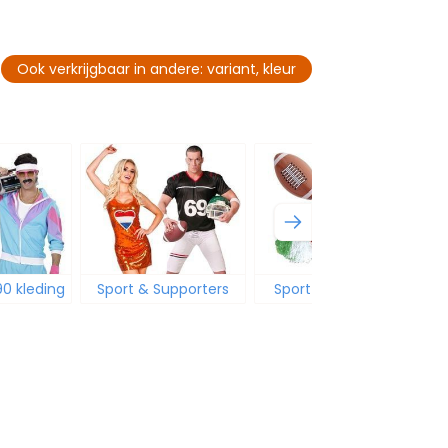
Ook verkrijgbaar in andere: variant, kleur
90 kleding
Sport & Supporters
Sport accessoires
F