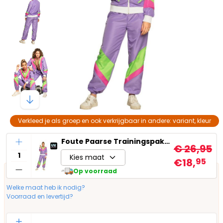
Verkleed je als groep en ook verkrijgbaar in andere: variant, kleur
Aantal
Foute Paarse Trainingspak Dames
€ 26,95
Kies maat
€18,
95
Op voorraad
Welke maat heb ik nodig?
Voorraad en levertijd?
Aantal