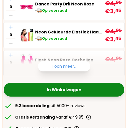
€4,
95
Dance Party Bril Neon Roze
€3,
45
Op voorraad
Aantal
€4,
95
Neon Gekleurde Elastiek Haarbandjes
€3,
45
Op voorraad
Aantal
€4,
95
Flash Neon Roze Oorbellen
€3,
45
Toon meer...
Op voorraad
In Winkelwagen
9.3 beoordeling
uit 5000+ reviews
Gratis verzending
vanaf €49.95