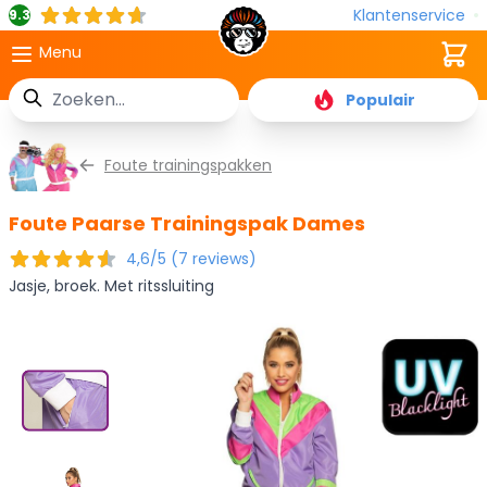
Klantenservice
9.3
Cart
Menu
Zoek
Populair
Ga naar de inhoud
Foute trainingspakken
Foute Paarse Trainingspak Dames
4,6/5 (7 reviews)
Jasje, broek. Met ritssluiting