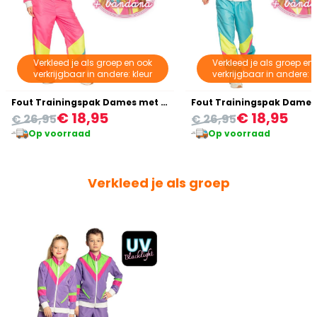
Verkleed je als groep en ook
Verkleed je als groep en
verkrijgbaar in andere: kleur
verkrijgbaar in andere: k
Fout Trainingspak Dames met Zakken Roze
€ 18,95
€ 18,95
€ 26,95
€ 26,95
Op voorraad
Op voorraad
Verkleed je als groep