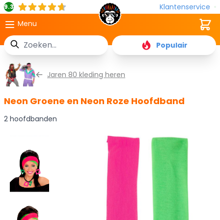
Klantenservice
9.3
Cart
Menu
Zoek
Populair
Ga naar de inhoud
Jaren 80 kleding heren
Neon Groene en Neon Roze Hoofdband
2 hoofdbanden