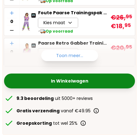
Op voorraad
Aantal
Foute Paarse Trainingspak Heren
€26,
95
Kies maat
€18,
95
Op voorraad
Aantal
Paarse Retro Gabber Trainingsjasje Dames
€20,
95
Kies maat
€14,
95
Toon meer...
Op voorraad
In Winkelwagen
9.3 beoordeling
uit 5000+ reviews
Gratis verzending
vanaf €49.95
Groepskorting
tot wel 25%