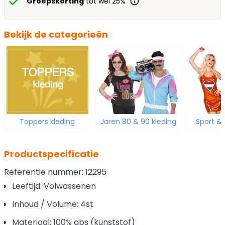
Groepskorting
tot wel 25%
Bekijk de categorieën
Toppers kleding
Jaren 80 & 90 kleding
Sport &
Productspecificatie
Referentie nummer: 12295
Leeftijd: Volwassenen
Inhoud / Volume: 4st
Materiaal: 100% abs (kunststof)