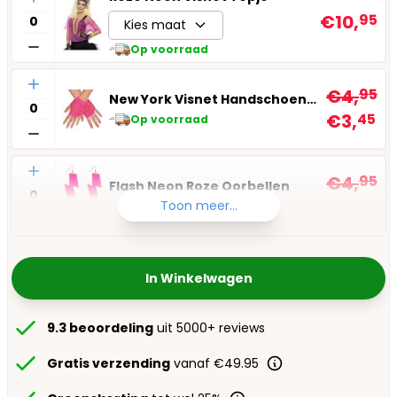
€10,
95
Kies maat
Op voorraad
Aantal
€4,
95
New York Visnet Handschoenen Neon Roze
€3,
45
Op voorraad
Aantal
€4,
95
Flash Neon Roze Oorbellen
€3,
45
Toon meer...
Op voorraad
In Winkelwagen
9.3 beoordeling
uit 5000+ reviews
Gratis verzending
vanaf €49.95