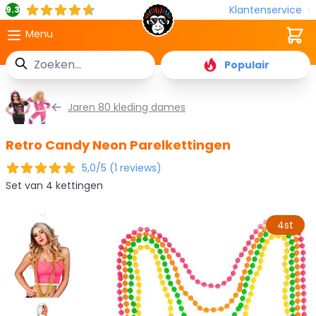
Klantenservice
9.3
Cart
Menu
Zoek
Populair
Ga naar de inhoud
Jaren 80 kleding dames
Retro Candy Neon Parelkettingen
5,0/5 (1 reviews)
Set van 4 kettingen
4st