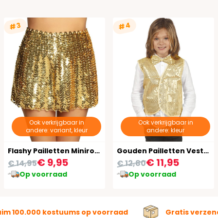
#4
#3
Ook verkrijgbaar in
Ook verkrijgbaar in
andere: variant, kleur
andere: kleur
Flashy Pailletten Minirokje Goud
Gouden Pailletten Vestje Kind
€ 9,95
€ 11,95
€ 14,95
€ 12,80
Op voorraad
Op voorraad
uim 100.000 kostuums op voorraad
Gratis verzen