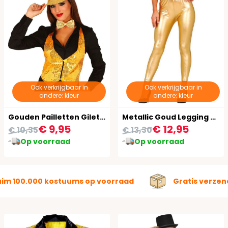
Ook verkrijgbaar in
Ook verkrijgbaar in
andere: kleur
andere: kleur
Gouden Pailletten Gilet Dames
Metallic Goud Legging Dames
€ 9,95
€ 12,95
€ 10,35
€ 13,30
Op voorraad
Op voorraad
uim 100.000 kostuums op voorraad
Gratis verzen