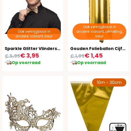
Ook verkrijgbaar in
Ook verkrijgbaar in
andere: variant, afmeting,
andere: variant, kleur
kleur
Sparkle Glitter Vlinderstrik Goud
Gouden Folieballon Cijfer 1
€ 3,95
€ 1,45
€ 5,95
€ 1,95
Op voorraad
Op voorraad
10m - 30cm