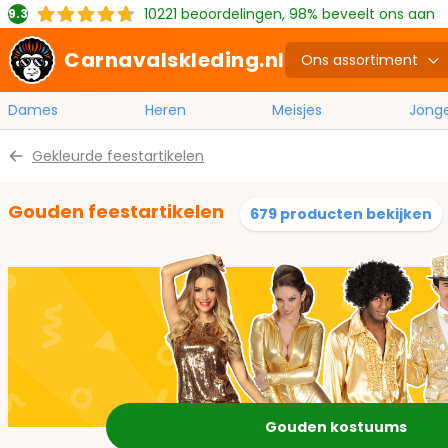
10221
beoordelingen, 98% beveelt ons aan
9.3
Carnavalskleding.nl
Ons assortiment
Dames
Heren
Meisjes
Jong
Ga naar de inhoud
Gekleurde feestartikelen
Gouden feestartikelen
679 producten bekijken
Gouden kostuums