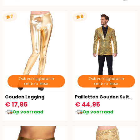
#7
#8
Ook verkrijgbaar in
Ook verkrijgbaar in
andere: kleur
andere: kleur
Gouden Legging
Pailletten Gouden Suitmeister Blazer
€ 17,95
€ 44,95
Op voorraad
Op voorraad