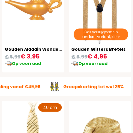
Ook verkrijgbaar in
andere: variant, kleur
Gouden Aladdin Wonderlamp
Gouden Glitters Bretels
€ 3,95
€ 4,95
€ 5,95
€ 6,95
Op voorraad
Op voorraad
ding vanaf €49,95
Groepskorting tot wel 25%
40 cm