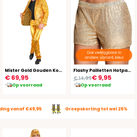
Ook verkrijgbaar in
andere: variant, kleur
Mister Gold Gouden Kostuum Heren
Flashy Pailletten Hotpants Goud
€ 69,95
€ 9,95
€ 14,95
Op voorraad
Op voorraad
ding vanaf €49,95
Groepskorting tot wel 25%