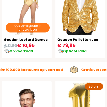
Ook verkrijgbaar in
andere: kleur
Gouden Leotard Dames
Gouden Pailletten Jas
€ 10,95
€ 79,95
€ 11,80
Op voorraad
Op voorraad
uim 100.000 kostuums op voorraad
Gratis verzen
36 cm