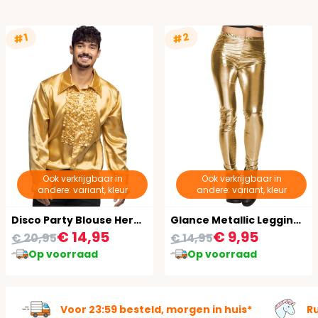
#2
#1
Ook verkrijgbaar in
Ook verkrijgbaar in
andere: variant, kleur
andere: variant, kleur
Disco Party Blouse Heren Goud
Glance Metallic Legging Dames Goud
€ 14,95
€ 9,95
€ 20,95
€ 14,95
Op voorraad
Op voorraad
Voor 23:59 besteld, morgen in huis*
R