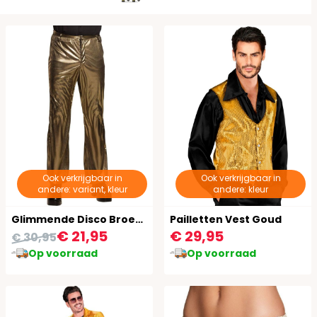
Ook verkrijgbaar in
Ook verkrijgbaar in
andere: variant, kleur
andere: kleur
Glimmende Disco Broek Heren Goud
Pailletten Vest Goud
€ 21,95
€ 29,95
€ 30,95
Op voorraad
Op voorraad