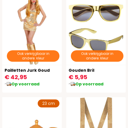
Ook verkrijgbaar in
Ook verkrijgbaar in
andere: kleur
andere: kleur
Pailletten Jurk Goud
Gouden Bril
€ 42,95
€ 5,95
Op voorraad
Op voorraad
23 cm