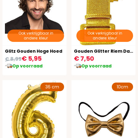
Ook verkrijgbaar in
Ook verkrijgbaar in
andere: kleur
andere: kleur
Glitz Gouden Hoge Hoed
Gouden Glitter Riem Dames
€ 5,95
€ 7,50
€ 8,95
Op voorraad
Op voorraad
36 cm
10cm