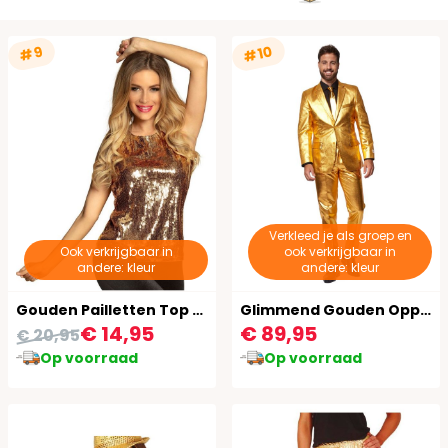
#10
#9
Verkleed je als groep en
Ook verkrijgbaar in
ook verkrijgbaar in
andere: kleur
andere: kleur
Gouden Pailletten Top Dames
Glimmend Gouden Opposuits Kostuum
€ 14,95
€ 89,95
€ 20,95
Op voorraad
Op voorraad