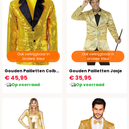
Ook verkrijgbaar in
Ook verkrijgbaar in
andere: kleur
andere: kleur
Gouden Pailletten Colbert
Gouden Pailletten Jasje
€ 45,95
€ 35,95
Op voorraad
Op voorraad