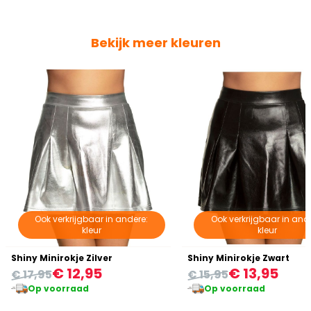
Bekijk meer kleuren
Ook verkrijgbaar in andere:
Ook verkrijgbaar in and
kleur
kleur
Shiny Minirokje Zilver
Shiny Minirokje Zwart
€ 12,95
€ 13,95
€ 17,95
€ 15,95
Op voorraad
Op voorraad