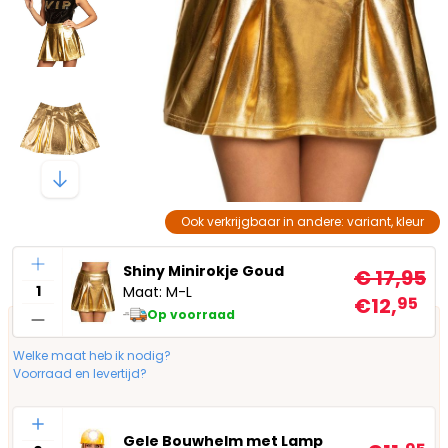
Ook verkrijgbaar in andere: variant, kleur
Aantal
Shiny Minirokje Goud
€ 17,95
Maat: M-L
€12,
95
Op voorraad
Welke maat heb ik nodig?
Voorraad en levertijd?
Aantal
Gele Bouwhelm met Lamp