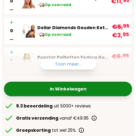
€11,
95
Op voorraad
Aantal
€5,
95
Dollar Diamonds Gouden Ketting
€3,
95
Op voorraad
Aantal
€6,
95
Popstar Pailletten Fedora Goud
€4,
95
Toon meer...
Op voorraad
In Winkelwagen
9.3 beoordeling
uit 5000+ reviews
Gratis verzending
vanaf €49.95
Groepskorting
tot wel 25%