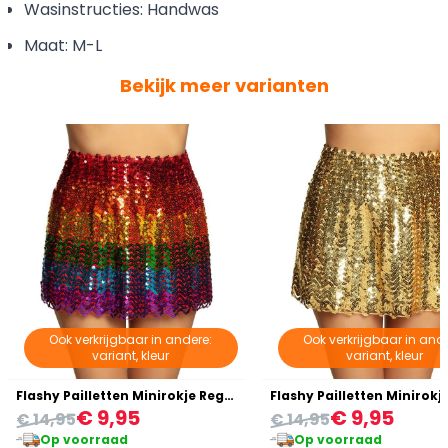
Wasinstructies: Handwas
Maat: M-L
Bekijk meer varianten
Ook verkrijgbaar in andere:
Ook verkrijgbaar in ande
variant, kleur
variant, kleur
Flashy Pailletten Minirokje Regenboog
Flashy Pailletten Minirok
€ 9,95
€ 9,95
€ 14,95
€ 14,95
Op voorraad
Op voorraad