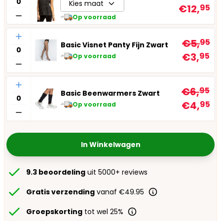
Kies maat
€12,
95
Op voorraad
Aantal
€5,
95
Basic Visnet Panty Fijn Zwart
€3,
95
Op voorraad
Aantal
€6,
95
Basic Beenwarmers Zwart
€4,
95
Op voorraad
In Winkelwagen
9.3 beoordeling
uit 5000+ reviews
Gratis verzending
vanaf €49.95
Groepskorting
tot wel 25%