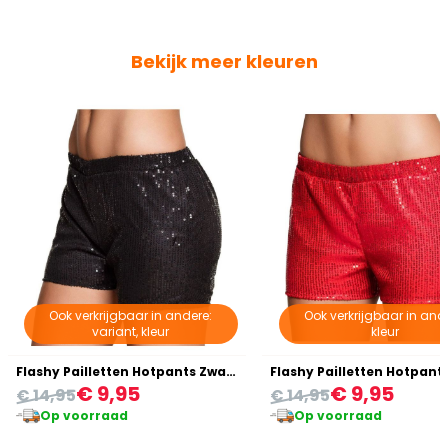
Bekijk meer kleuren
Ook verkrijgbaar in andere:
Ook verkrijgbaar in and
variant, kleur
kleur
Flashy Pailletten Hotpants Zwart
Flashy Pailletten Hotpant
€ 9,95
€ 9,95
€ 14,95
€ 14,95
Op voorraad
Op voorraad