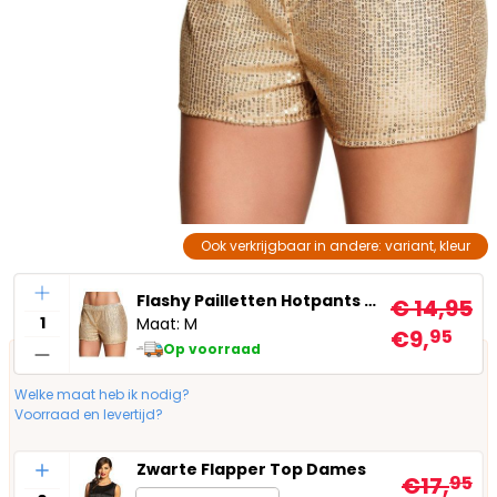
Ook verkrijgbaar in andere: variant, kleur
Aantal
Flashy Pailletten Hotpants Goud
€ 14,95
Maat: M
€9,
95
Op voorraad
Welke maat heb ik nodig?
Voorraad en levertijd?
Aantal
Zwarte Flapper Top Dames
€17,
95