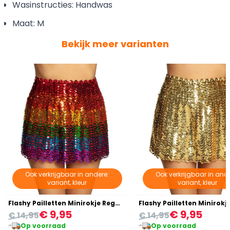
Wasinstructies: Handwas
Maat: M
Bekijk meer varianten
Ook verkrijgbaar in andere:
Ook verkrijgbaar in ande
variant, kleur
variant, kleur
Flashy Pailletten Minirokje Regenboog
Flashy Pailletten Minirok
€ 9,95
€ 9,95
€ 14,95
€ 14,95
Op voorraad
Op voorraad