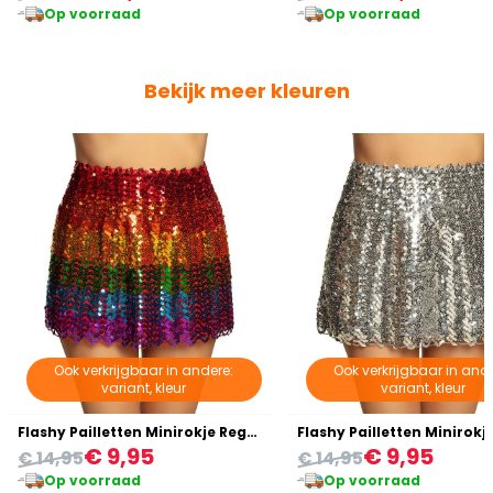
Op voorraad
Op voorraad
Bekijk meer kleuren
Ook verkrijgbaar in andere:
Ook verkrijgbaar in ande
variant, kleur
variant, kleur
Flashy Pailletten Minirokje Regenboog
Flashy Pailletten Minirokje
€ 9,95
€ 9,95
€ 14,95
€ 14,95
Op voorraad
Op voorraad