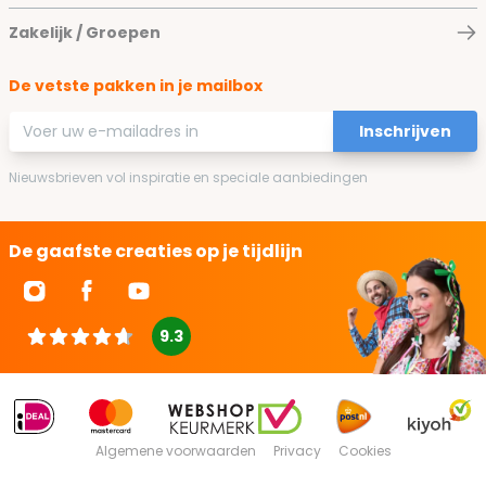
Zakelijk / Groepen
De vetste pakken in je mailbox
E-mailadres
Inschrijven
Nieuwsbrieven vol inspiratie en speciale aanbiedingen
De gaafste creaties op je tijdlijn
9.3
Algemene voorwaarden
Privacy
Cookies