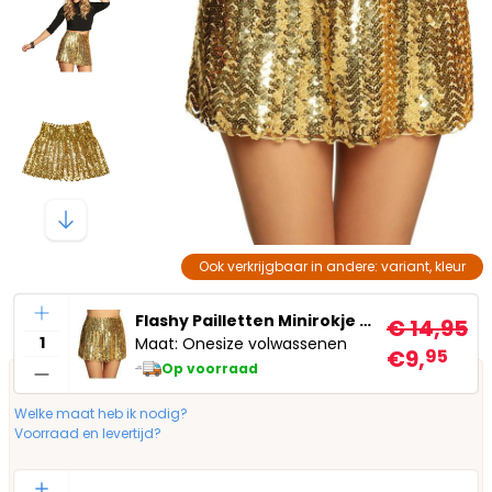
Ook verkrijgbaar in andere: variant, kleur
Aantal
Flashy Pailletten Minirokje Goud
€ 14,95
Maat: Onesize volwassenen
€9,
95
Op voorraad
Welke maat heb ik nodig?
Voorraad en levertijd?
Aantal