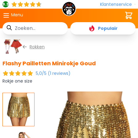
Klantenservice
9.3
Cart
Menu
Zoek
Populair
Ga naar de inhoud
Rokken
Flashy Pailletten Minirokje Goud
5,0/5 (1 reviews)
Rokje one size