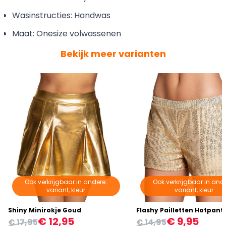
Wasinstructies: Handwas
Maat: Onesize volwassenen
Bekijk meer varianten
Ook verkrijgbaar in andere:
Ook verkrijgbaar in ande
variant, kleur
variant, kleur
Shiny Minirokje Goud
Flashy Pailletten Hotpant
€ 12,95
€ 9,95
€ 17,95
€ 14,95