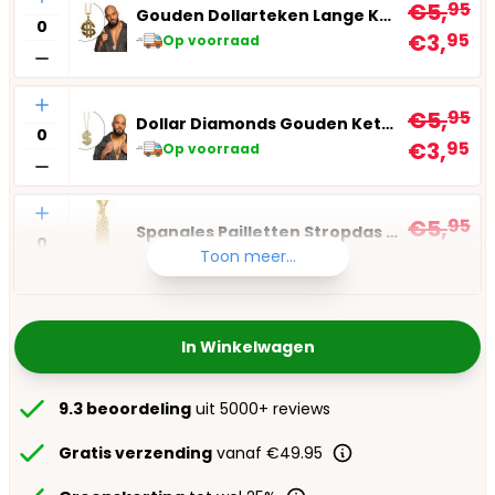
€5,
95
Gouden Dollarteken Lange Ketting
€3,
95
Op voorraad
Aantal
€5,
95
Dollar Diamonds Gouden Ketting
€3,
95
Op voorraad
Aantal
€5,
95
Spangles Pailletten Stropdas Goud
€3,
95
Toon meer...
Op voorraad
In Winkelwagen
9.3 beoordeling
uit 5000+ reviews
Gratis verzending
vanaf €49.95