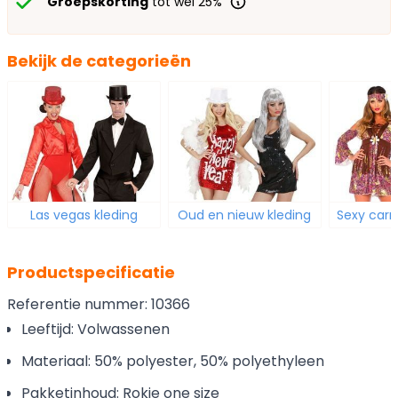
Groepskorting
tot wel 25%
Bekijk de categorieën
Las vegas kleding
Oud en nieuw kleding
Sexy carn
Productspecificatie
Referentie nummer: 10366
Leeftijd: Volwassenen
Materiaal: 50% polyester, 50% polyethyleen
Pakketinhoud: Rokje one size