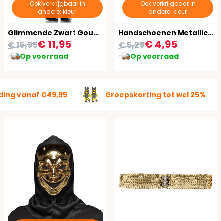
Ook verkrijgbaar in
Ook verkrijgbaar in
andere: kleur
andere: kleur
Glimmende Zwart Gouden Panty
Handschoenen Metallic Goud
€ 11,95
€ 4,95
€ 16,95
€ 5,29
Op voorraad
Op voorraad
ding vanaf €49,95
Groepskorting tot wel 25%