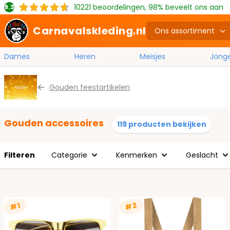
10221
beoordelingen, 98% beveelt ons aan
9.3
Carnavalskleding.nl
Ons assortiment
Dames
Heren
Meisjes
Jong
Ga naar de inhoud
Gouden feestartikelen
Gouden accessoires
119 producten bekijken
Filteren
Categorie
Kenmerken
Geslacht
#2
#1