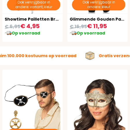
Ook verkrijgbaar in
Ook verkrijgbaar in
andere: variant, kleur
andere: kleur
Showtime Pailletten Bretels Goud
Glimmende Gouden Panty
€ 4,95
€ 11,95
€ 6,95
€ 16,95
Op voorraad
Op voorraad
uim 100.000 kostuums op voorraad
Gratis verzen