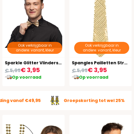
Ook verkrijgbaar in
Ook verkrijgbaar in
andere: variant, kleur
andere: variant, kleur
Sparkle Glitter Vlinderstrik Goud
Spangles Pailletten Stropdas Goud
€ 3,95
€ 3,95
€ 5,95
€ 5,95
Op voorraad
Op voorraad
ding vanaf €49,95
Groepskorting tot wel 25%