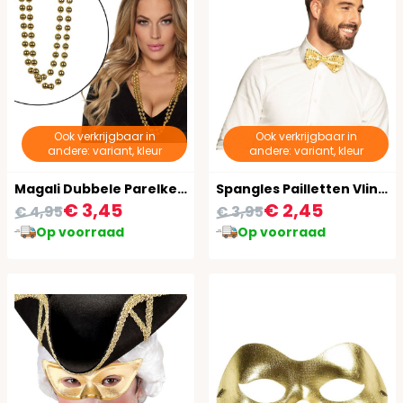
Ook verkrijgbaar in
Ook verkrijgbaar in
andere: variant, kleur
andere: variant, kleur
Magali Dubbele Parelketting Goud
Spangles Pailletten Vlinderstrik Goud
€ 3,45
€ 2,45
€ 4,95
€ 3,95
Op voorraad
Op voorraad