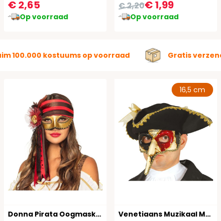
€ 2,65
€ 1,99
€ 2,20
Op voorraad
Op voorraad
uim 100.000 kostuums op voorraad
Gratis verzen
16,5 cm
Donna Pirata Oogmasker
Venetiaans Muzikaal Masker met Neus