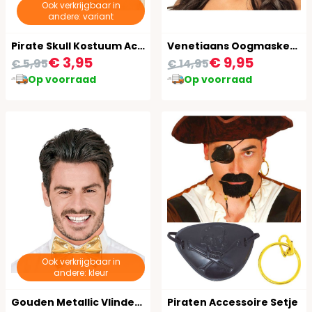
Ook verkrijgbaar in
andere: variant
Pirate Skull Kostuum Accessoires Set
Venetiaans Oogmasker Goud
€ 3,95
€ 9,95
€ 5,95
€ 14,95
Op voorraad
Op voorraad
Ook verkrijgbaar in
andere: kleur
Gouden Metallic Vlinderdas
Piraten Accessoire Setje