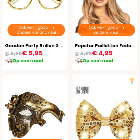
Ook verkrijgbaar in
Ook verkrijgbaar in
andere: variant, kleur
andere: kleur
Gouden Party Brillen 3 Stuks
Popstar Pailletten Fedora Goud
€ 5,95
€ 4,95
€ 8,95
€ 6,95
Op voorraad
Op voorraad