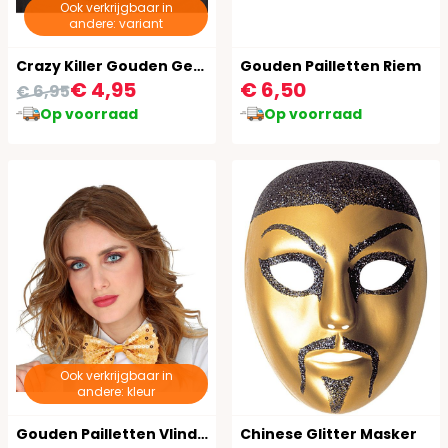
Ook verkrijgbaar in
andere: variant
Crazy Killer Gouden Gezichtsmasker met Kap Halloween
Gouden Pailletten Riem
€ 4,95
€ 6,50
€ 6,95
Op voorraad
Op voorraad
Ook verkrijgbaar in
andere: kleur
Gouden Pailletten Vlinderdas
Chinese Glitter Masker