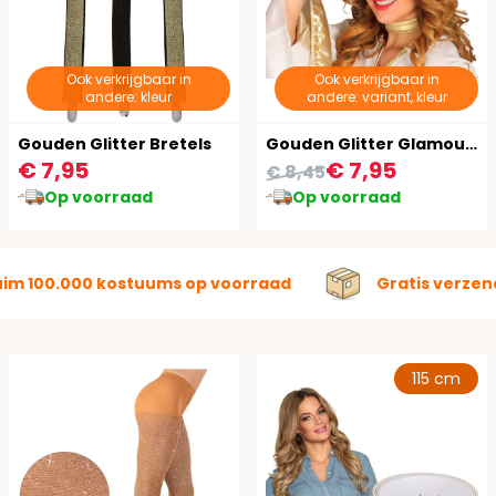
Ook verkrijgbaar in
Ook verkrijgbaar in
andere: kleur
andere: variant, kleur
Gouden Glitter Bretels
Gouden Glitter Glamour Hoed
€ 7,95
€ 7,95
€ 8,45
Op voorraad
Op voorraad
uim 100.000 kostuums op voorraad
Gratis verzen
115 cm