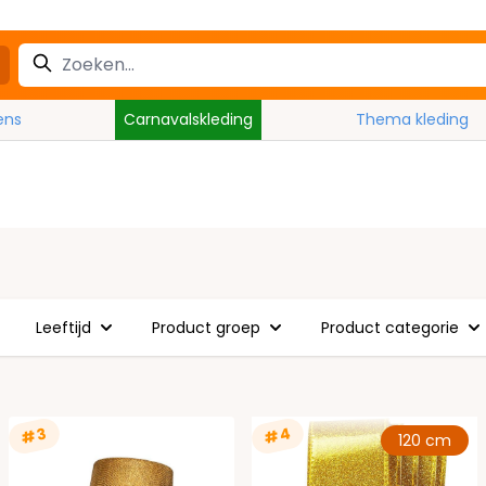
ens
Carnavalskleding
Thema kleding
Leeftijd
Product groep
Product categorie
#4
#3
120 cm