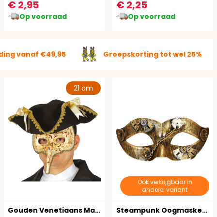
€ 2,95
€ 2,25
Op voorraad
Op voorraad
ding vanaf €49,95
Groepskorting tot wel 25%
21 cm
Ook verkrijgbaar in
andere: variant
Gouden Venetiaans Masker met Neus
Steampunk Oogmasker Goud