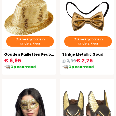
Ook verkrijgbaar in
Ook verkrijgbaar in
andere: kleur
andere: kleur
Gouden Pailletten Fedora
Strikje Metallic Goud
€ 6,95
€ 2,75
€ 2,99
Op voorraad
Op voorraad