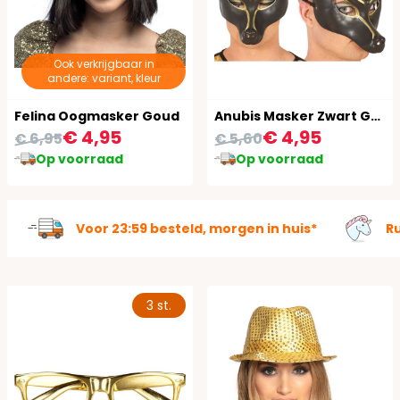
Ook verkrijgbaar in
andere: variant, kleur
Felina Oogmasker Goud
Anubis Masker Zwart Goud Egypte Volwassenen
€ 4,95
€ 4,95
€ 6,95
€ 5,60
Op voorraad
Op voorraad
Voor 23:59 besteld, morgen in huis*
R
3 st.