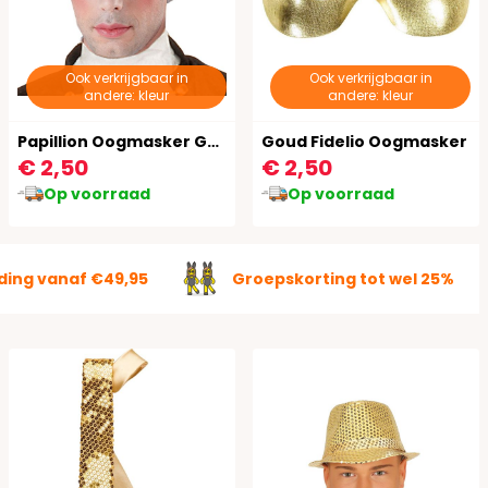
Ook verkrijgbaar in
Ook verkrijgbaar in
andere: kleur
andere: kleur
Papillion Oogmasker Goud
Goud Fidelio Oogmasker
€ 2,50
€ 2,50
Op voorraad
Op voorraad
ding vanaf €49,95
Groepskorting tot wel 25%