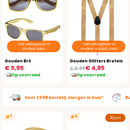
Ook verkrijgbaar in
Ook verkrijgbaar in
andere: kleur
andere: variant, kleur
Gouden Bril
Gouden Glitters Bretels
€ 5,95
€ 4,95
€ 6,95
Op voorraad
Op voorraad
Voor 23:59 besteld, morgen in huis*
R
#7
#8
10cm