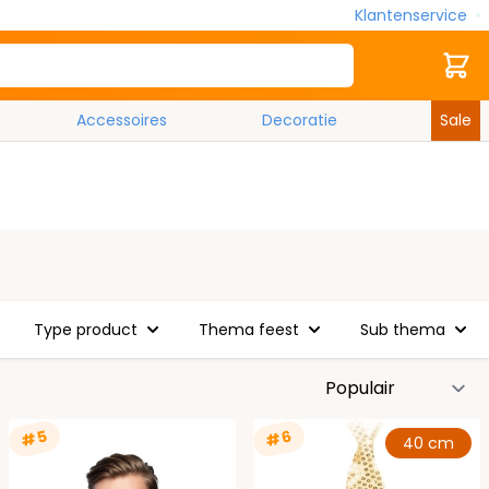
Klantenservice
Zoek
Cart
Accessoires
Decoratie
Sale
Type product
Thema feest
Sub thema
S
#5
#6
40 cm