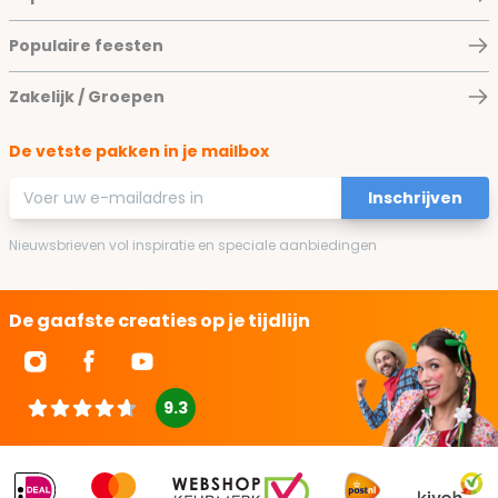
Populaire feesten
Zakelijk / Groepen
De vetste pakken in je mailbox
E-mailadres
Inschrijven
Nieuwsbrieven vol inspiratie en speciale aanbiedingen
De gaafste creaties op je tijdlijn
9.3