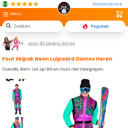
Klantenservice
9.3
Cart
Menu
Zoek
Populair
Ga naar de inhoud
Jaren 80 kleding dames
Fout Skipak Neon Luipaard Dames Heren
Overalls, Riem. Let op! Bril en muts niet inbegrepen.