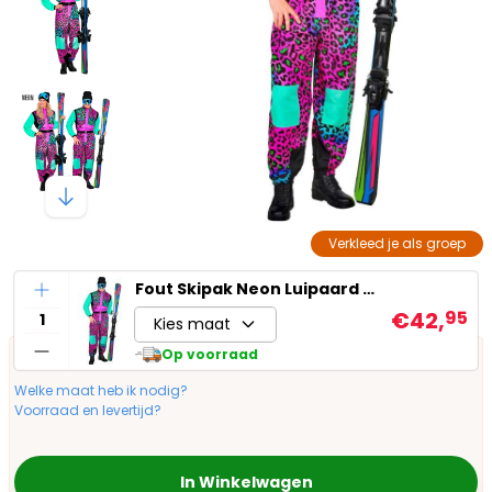
Verkleed je als groep
Aantal
Fout Skipak Neon Luipaard Dames Heren
€42,
95
Kies maat
Op voorraad
Welke maat heb ik nodig?
Voorraad en levertijd?
In Winkelwagen