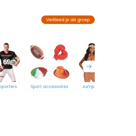
Verkleed je als groep
pporters
Sport accessoires
Jumpsuit carnaval
F