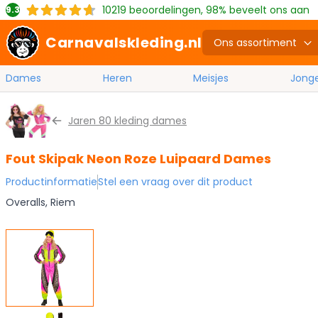
10219
beoordelingen, 98% beveelt ons aan
9.3
Carnavalskleding.nl
Ons assortiment
Dames
Heren
Meisjes
Jong
Ga naar de inhoud
Jaren 80 kleding dames
Fout Skipak Neon Roze Luipaard Dames
Productinformatie
Stel een vraag over dit product
Overalls, Riem