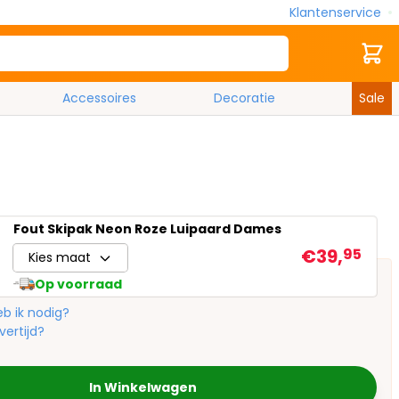
Klantenservice
Zoek
Cart
Accessoires
Decoratie
Sale
Fout Skipak Neon Roze Luipaard Dames
€39,
95
Kies maat
Op voorraad
b ik nodig?
vertijd?
In Winkelwagen