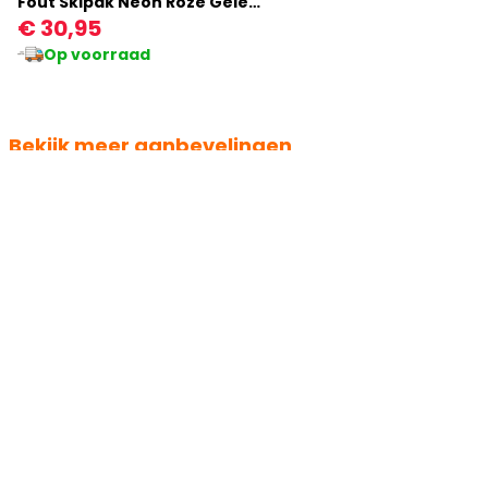
Fout Skipak Neon Roze Gele Luipaard Meisjes
€ 30,95
Op voorraad
Bekijk meer aanbevelingen
Ook verkrijgbaar in andere:
Ook verkrijgbaar in and
kleur
kleur