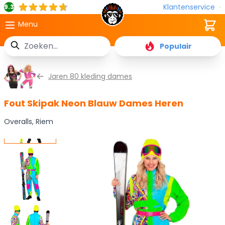
Klantenservice
9.3
Cart
Menu
Zoek
Populair
Ga naar de inhoud
Jaren 80 kleding dames
Fout Skipak Neon Blauw Dames Heren
Overalls, Riem