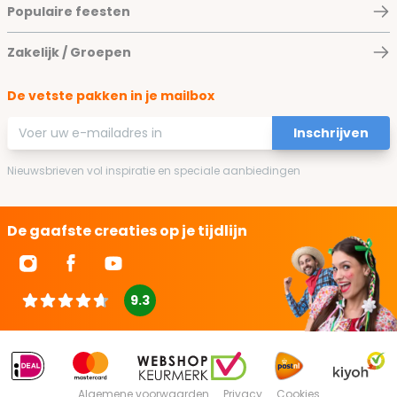
Populaire feesten
Zakelijk / Groepen
De vetste pakken in je mailbox
E-mailadres
Inschrijven
Nieuwsbrieven vol inspiratie en speciale aanbiedingen
De gaafste creaties op je tijdlijn
9.3
Algemene voorwaarden
Privacy
Cookies