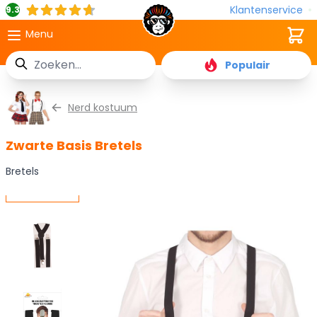
Klantenservice
9.3
Cart
Menu
Zoek
Populair
Ga naar de inhoud
Nerd kostuum
Zwarte Basis Bretels
Bretels