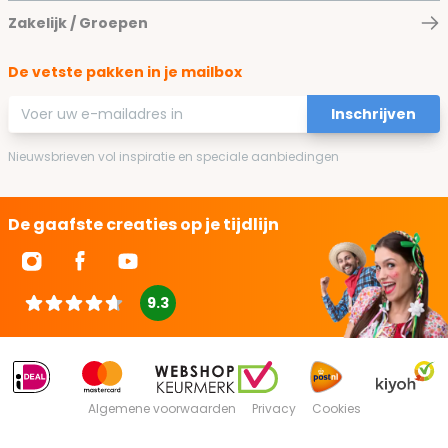
Zakelijk / Groepen
De vetste pakken in je mailbox
E-mailadres
Inschrijven
Nieuwsbrieven vol inspiratie en speciale aanbiedingen
De gaafste creaties op je tijdlijn
9.3
Algemene voorwaarden
Privacy
Cookies