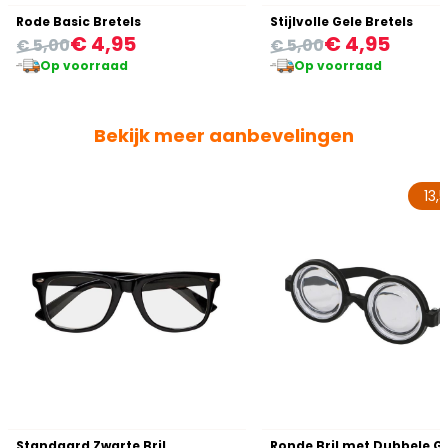
Rode Basic Bretels
Stijlvolle Gele Bretels
€ 4,95
€ 4,95
€ 5,00
€ 5,00
Op voorraad
Op voorraad
Bekijk meer aanbevelingen
13,
Standaard Zwarte Bril
Ronde Bril met Dubbele G