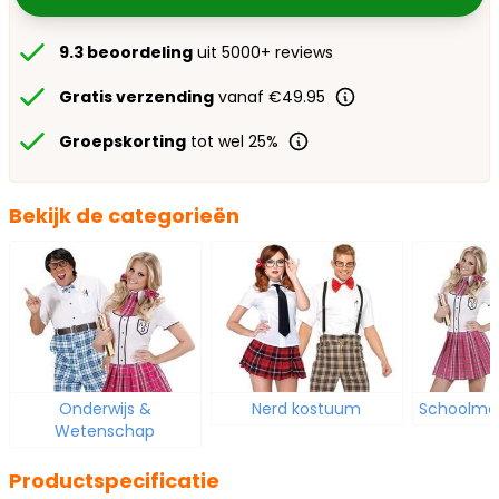
9.3 beoordeling
uit 5000+ reviews
Gratis verzending
vanaf €49.95
Groepskorting
tot wel 25%
Bekijk de categorieën
Onderwijs &
Nerd kostuum
Schoolme
Wetenschap
Productspecificatie