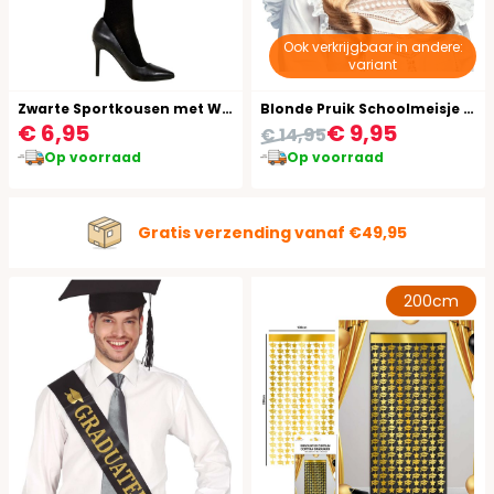
Ook verkrijgbaar in andere:
variant
Zwarte Sportkousen met Witte Streep
Blonde Pruik Schoolmeisje Dames
€ 6,95
€ 9,95
€ 14,95
Op voorraad
Op voorraad
Gratis verzending vanaf €49,95
200cm