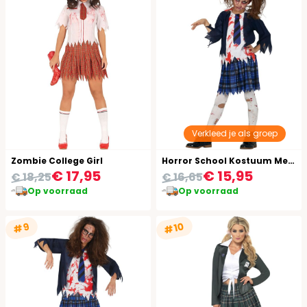
Verkleed je als groep
Zombie College Girl
Horror School Kostuum Meisje
€ 17,95
€ 15,95
€ 18,25
€ 16,65
Op voorraad
Op voorraad
#10
#9