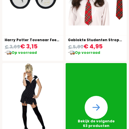
Harry Potter Tovenaar Feest Bril
Geblokte Studenten Stropdas 45cm
€ 3,15
€ 4,95
€ 3,69
€ 5,80
Op voorraad
Op voorraad
Bekijk de volgende
63
producten