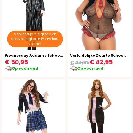
Verkleed je als groep en
ook verkrijgbaar in andere:
variant
Wednesday Addams School Uniform Kostuum Dames Addams Family
Verleidelijke Zwarte Schoolmeisje Roleplay Outfit Plussize
€ 50,95
€ 42,95
€ 44,95
Op voorraad
Op voorraad