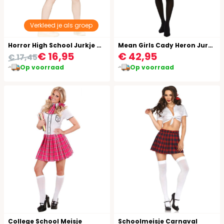
Verkleed je als groep
Horror High School Jurkje Meisjes 14-16 Jaar
Mean Girls Cady Heron Jurk Dames Zwart
€ 16,95
€ 42,95
€ 17,45
Op voorraad
Op voorraad
College School Meisje
Schoolmeisje Carnaval