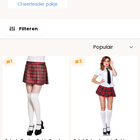
Cheerleader pakje
Filteren
S
#2
#1