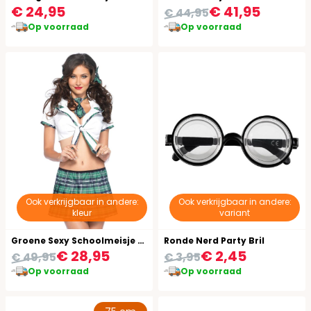
€ 24,95
€ 41,95
€ 44,95
Op voorraad
Op voorraad
Ook verkrijgbaar in andere:
Ook verkrijgbaar in andere:
kleur
variant
Groene Sexy Schoolmeisje Kostuum
Ronde Nerd Party Bril
€ 28,95
€ 2,45
€ 49,95
€ 3,95
Op voorraad
Op voorraad