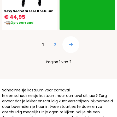
Sexy Secretaresse Kostuum
€ 44,95
Op voorraad
Pagina
U lees momenteel pagina
Pagina
1
2
Pagina
Pagina 1 van 2
Schoolmeisje kostuum voor carnaval
In een schoolmeisje kostuum naar carnaval dit jaar? Zorg
ervoor dat je lekker onschuldig kunt verschijnen, bijvoorbeeld
door bovendien je haar in twee staartjes te doen en zo
onschuldig mogelijk uit je ogen te kijken. Wil je als een