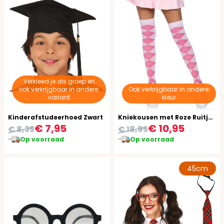
Verkleed je als groep en
ook verkrijgbaar in andere:
Ook verkrijgbaar in andere:
variant
kleur
Kinderafstudeerhoed Zwart
Kniekousen met Roze Ruitjes Patroon
€ 7,95
€ 10,95
€ 8,35
€ 18,95
Op voorraad
Op voorraad
45cm