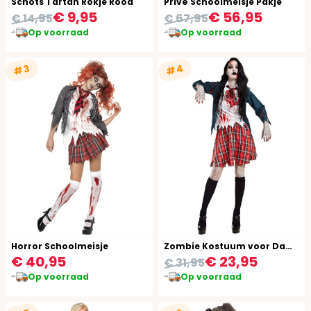
Schots Tartan Rokje Rood
Privé Schoolmeisje Pakje
€ 9,95
€ 56,95
€ 14,95
€ 67,95
Op voorraad
Op voorraad
#4
#3
Horror Schoolmeisje
Zombie Kostuum voor Dames
€ 40,95
€ 23,95
€ 31,95
Op voorraad
Op voorraad