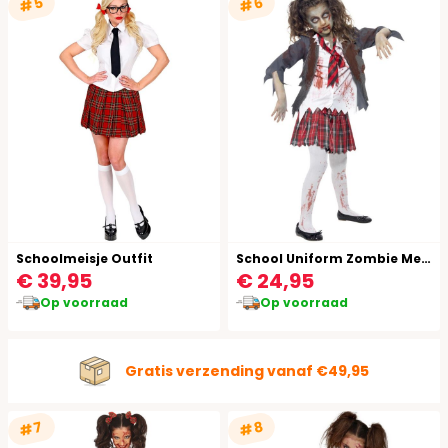
#5
#6
Schoolmeisje Outfit
School Uniform Zombie Meisje
€ 39,95
€ 24,95
Op voorraad
Op voorraad
Gratis verzending vanaf €49,95
#7
#8