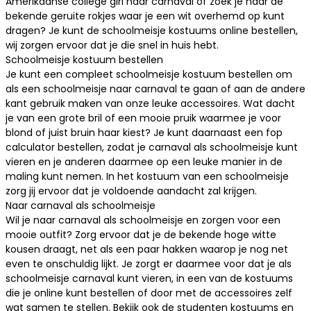
Amerikaanse college girl naar carnaval of zoek je naar de
bekende geruite rokjes waar je een wit overhemd op kunt
dragen? Je kunt de schoolmeisje kostuums online bestellen,
wij zorgen ervoor dat je die snel in huis hebt.
Schoolmeisje kostuum bestellen
Je kunt een compleet schoolmeisje kostuum bestellen om
als een schoolmeisje naar carnaval te gaan of aan de andere
kant gebruik maken van onze leuke accessoires. Wat dacht
je van een grote bril of een mooie pruik waarmee je voor
blond of juist bruin haar kiest? Je kunt daarnaast een fop
calculator bestellen, zodat je carnaval als schoolmeisje kunt
vieren en je anderen daarmee op een leuke manier in de
maling kunt nemen. In het kostuum van een schoolmeisje
zorg jij ervoor dat je voldoende aandacht zal krijgen.
Naar carnaval als schoolmeisje
Wil je naar carnaval als schoolmeisje en zorgen voor een
mooie outfit? Zorg ervoor dat je de bekende hoge witte
kousen draagt, net als een paar hakken waarop je nog net
even te onschuldig lijkt. Je zorgt er daarmee voor dat je als
schoolmeisje carnaval kunt vieren, in een van de kostuums
die je online kunt bestellen of door met de accessoires zelf
wat samen te stellen. Bekijk ook de
studenten kostuums
en