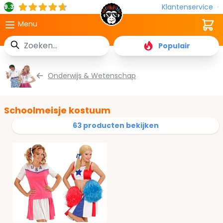
Klantenservice
9.3
Cart
Menu
Zoek
Populair
Ga naar de inhoud
Onderwijs & Wetenschap
Schoolmeisje kostuum
63 producten bekijken