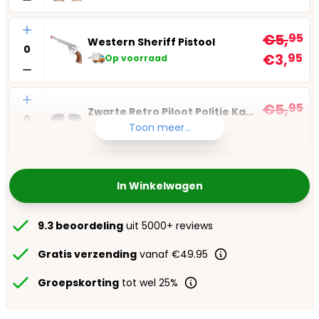
Aantal
€5,
95
Western Sheriff Pistool
€3,
95
Op voorraad
Aantal
€5,
95
Zwarte Retro Piloot Politie Kapitein Bril
€3,
95
Toon meer...
Op voorraad
In Winkelwagen
9.3 beoordeling
uit 5000+ reviews
Gratis verzending
vanaf €49.95
Groepskorting
tot wel 25%