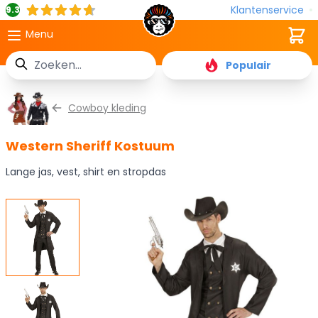
Klantenservice
9.3
Cart
Menu
Zoek
Populair
Ga naar de inhoud
Cowboy kleding
Western Sheriff Kostuum
Lange jas, vest, shirt en stropdas