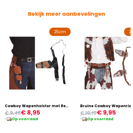
Bekijk meer aanbevelingen
25cm
2
Cowboy Wapenholster met Revolver
Bruine Cowboy Wapenrie
€ 8,95
€ 9,95
€ 9,45
€ 10,10
Op voorraad
Op voorraad