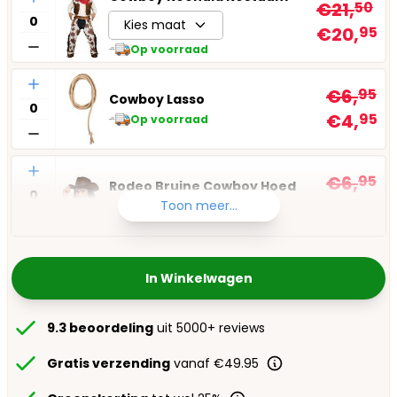
€21,
50
Kies maat
€20,
95
Op voorraad
Aantal
€6,
95
Cowboy Lasso
€4,
95
Op voorraad
Aantal
€6,
95
Rodeo Bruine Cowboy Hoed
€4,
95
Toon meer...
Op voorraad
In Winkelwagen
9.3 beoordeling
uit 5000+ reviews
Gratis verzending
vanaf €49.95