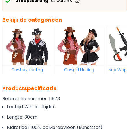
Groepskorting
tot wel 25%
Bekijk de categorieën
Cowboy kleding
Cowgirl kleding
Nep Wape
Productspecificatie
Referentie nummer: 11973
Leeftijd: Alle leeftijden
Lengte: 30cm
Materiaal: 100% polypropyleen (kunststof)