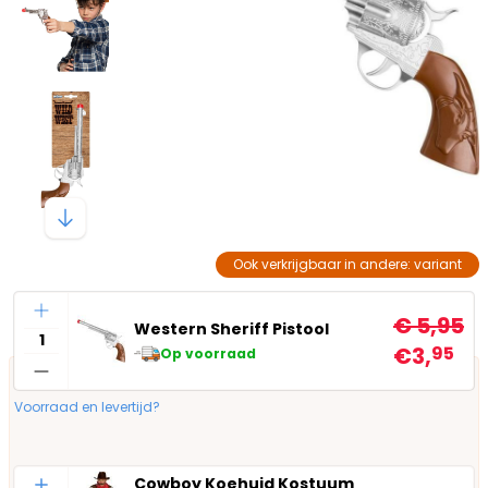
Ook verkrijgbaar in andere: variant
Aantal
€ 5,95
Western Sheriff Pistool
€3,
95
Op voorraad
Voorraad en levertijd?
Aantal
Cowboy Koehuid Kostuum