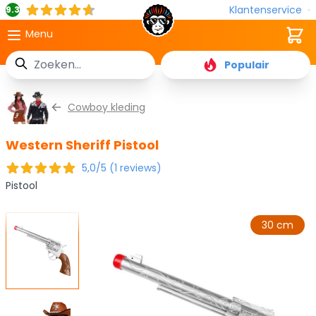
Klantenservice
9.3
Cart
Menu
Zoek
Populair
Ga naar de inhoud
Cowboy kleding
Western Sheriff Pistool
5,0/5 (1 reviews)
Pistool
30 cm