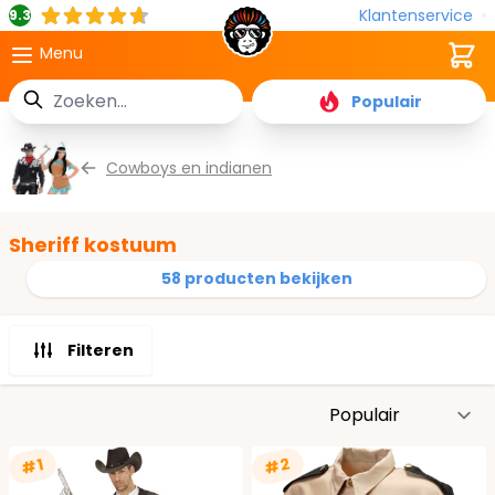
Klantenservice
9.3
Cart
Menu
Zoek
Populair
Ga naar de inhoud
Cowboys en indianen
Sheriff kostuum
58 producten bekijken
Filteren
S
#2
#1