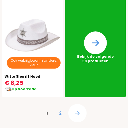
Bekijk de volgende
Ook verkrijgbaar in andere:
58
producten
kleur
Witte Sheriff Hoed
€ 8,25
Op voorraad
Pagina
U lees momenteel pagina
Pagina
1
2
Pagina