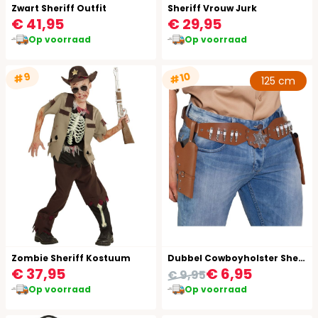
Zwart Sheriff Outfit
Sheriff Vrouw Jurk
€ 41,95
€ 29,95
Op voorraad
Op voorraad
#10
#9
125 cm
Zombie Sheriff Kostuum
Dubbel Cowboyholster Sheriff Bruin
€ 37,95
€ 6,95
€ 9,95
Op voorraad
Op voorraad