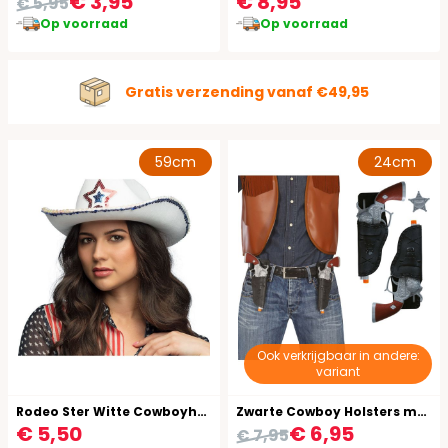
€ 3,95
€ 8,95
€ 5,95
Op voorraad
Op voorraad
Gratis verzending vanaf €49,95
59cm
24cm
Ook verkrijgbaar in andere:
variant
Rodeo Ster Witte Cowboyhoed
Zwarte Cowboy Holsters met Revolvers en Sheriff Ster
€ 5,50
€ 6,95
€ 7,95