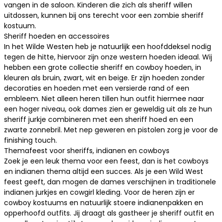
vangen in de saloon. Kinderen die zich als sheriff willen
uitdossen, kunnen bij ons terecht voor een zombie sheriff
kostuum.
Sheriff hoeden en accessoires
In het Wilde Westen heb je natuurlijk een hoofddeksel nodig
tegen de hitte, hiervoor zijn onze
western hoeden
ideaal. Wij
hebben een grote collectie sheriff en cowboy hoeden, in
kleuren als bruin, zwart, wit en beige. Er zijn hoeden zonder
decoraties en hoeden met een versierde rand of een
embleem. Niet alleen heren tillen hun outfit hiermee naar
een hoger niveau, ook dames zien er geweldig uit als ze hun
sheriff jurkje combineren met een sheriff hoed en een
zwarte zonnebril. Met
nep geweren en pistolen
zorg je voor de
finishing touch.
Themafeest voor sheriffs, indianen en cowboys
Zoek je een leuk thema voor een feest, dan is het
cowboys
en indianen
thema altijd een succes. Als je een Wild West
feest geeft, dan mogen de dames verschijnen in traditionele
indianen jurkjes
en
cowgirl kleding
. Voor de heren zijn er
cowboy kostuums
en natuurlijk stoere
indianenpakken
en
opperhoofd outfits. Jij draagt als gastheer je sheriff outfit en