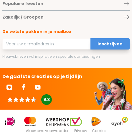
Populaire feesten
Zakelijk / Groepen
De vetste pakken in je mailbox
E-mailadres
Inschrijven
Nieuwsbrieven vol inspiratie en speciale aanbiedingen
De gaafste creaties op je tijdlijn
9.3
Algemene voorwaarden
Privacy
Cookies