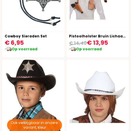
Cowboy Sieraden Set
Pistoolholster Bruin Lichaam
€ 6,95
€ 13,95
€ 14,40
Op voorraad
Op voorraad
Ook verkrijgbaar in andere:
variant, kleur