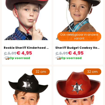
Ook verkrijgbaar in andere:
variant
Rookie Sheriff Kinderhoed Bruin
Sheriff Budget Cowboy Hoed Kind
€ 4,95
€ 4,95
€ 6,95
€ 6,95
Op voorraad
Op voorraad
32 cm
32 cm