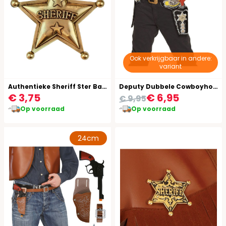
Ook verkrijgbaar in andere:
variant
Authentieke Sheriff Ster Badge
Deputy Dubbele Cowboyholsters
€ 3,75
€ 6,95
€ 9,95
Op voorraad
Op voorraad
24cm