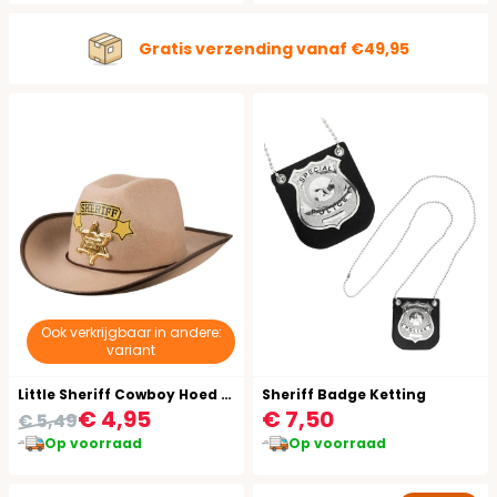
Gratis verzending vanaf €49,95
Ook verkrijgbaar in andere:
variant
Little Sheriff Cowboy Hoed Kind
Sheriff Badge Ketting
€ 4,95
€ 7,50
€ 5,49
Op voorraad
Op voorraad