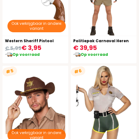
Ook verkrijgbaar in andere:
variant
Western Sheriff Pistool
Politiepak Carnaval Heren
€ 3,95
€ 39,95
€ 5,95
Op voorraad
Op voorraad
#5
#6
Ook verkrijgbaar in andere:
variant