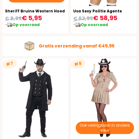
Sheriff Bruine Western Hoed
Usa Sexy Politie Agente
€ 5,95
€ 58,95
€ 8,95
€ 62,95
Op voorraad
Op voorraad
Gratis verzending vanaf €49,95
#7
#8
Ook verkrijgbaar in andere:
kleur