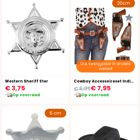
20cm
Ook verkrijgbaar in andere:
variant
Western Sheriff Ster
Cowboy Accessoireset Indianen Embleem 4-Delig
€ 3,75
€ 7,95
€ 8,85
Op voorraad
Op voorraad
6 cm