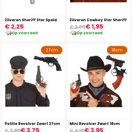
Zilveren Sheriff Ster Speld
Zilveren Cowboy Ster Sheriff
€ 2,25
€ 1,95
€ 2,00
Op voorraad
Op voorraad
27cm
18cm
Politie Revolver Zwart 27cm
Mini Revolver Zwart 18cm
€ 3,75
€ 3,95
€ 3,85
€ 4,10