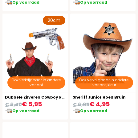
Op voorraad
Op voorraad
20cm
Ook verkrijgbaar in andere:
Ook verkrijgbaar in andere:
variant
variant, kleur
Dubbele Zilveren Cowboy Revolvers 20cm
Sheriff Junior Hoed Bruin
€ 5,95
€ 4,95
€ 6,40
€ 6,95
Op voorraad
Op voorraad