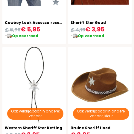
Cowboy Look Accessoireset 4-Delig Bruin
Sheriff Ster Goud
€ 5,95
€ 3,95
€ 6,75
€ 4,15
Op voorraad
Op voorraad
Ook verkrijgbaar in andere:
Ook verkrijgbaar in andere:
variant
variant, kleur
Western Sheriff Ster Ketting
Bruine Sheriff Hoed