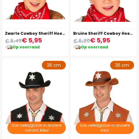
Zwarte Cowboy Sheriff Hoed Kind
Bruine Sheriff Cowboy Hoed Kind
€ 5,95
€ 5,95
€ 6,45
€ 6,20
Op voorraad
Op voorraad
36 cm
36 cm
Ook verkrijgbaar in andere:
Ook verkrijgbaar in andere:
variant, kleur
kleur