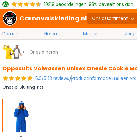
10219
beoordelingen, 98% beveelt ons aan
9.3
Carnavalskleding.nl
Ons assortiment
Dames
Heren
Meisjes
Jong
Ga naar de inhoud
Onesie heren
Opposuits Volwassen Unisex Onesie Cookie M
5,0/5 (3 reviews)
Productinformatie
Stel een vr
Onesie. Sluiting: rits