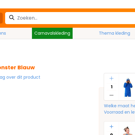
ens
Carnavalskleding
Thema kleding
onster Blauw
Aantal
aag over dit product
Welke maat he
Voorraad en le
Aantal