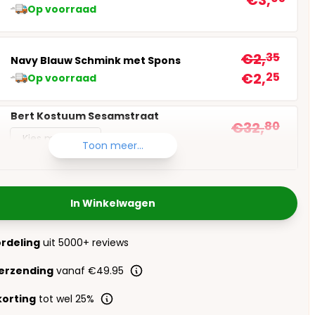
€3,
Op voorraad
€2,
35
Navy Blauw Schmink met Spons
€2,
25
Op voorraad
Bert Kostuum Sesamstraat
€32,
80
Kies maat
€26,
95
Toon meer...
Op voorraad
In Winkelwagen
ordeling
uit 5000+ reviews
verzending
vanaf €49.95
orting
tot wel 25%