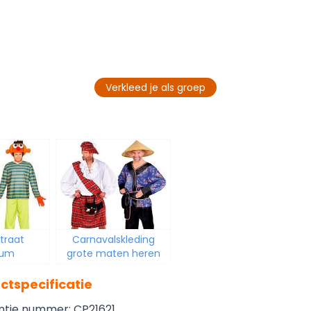
Verkleed je als groep
traat
Carnavalskleding
uum
grote maten heren
ctspecificatie
ntie nummer: CP21621