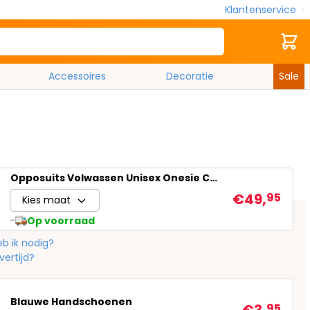
Klantenservice
Zoek
Cart
Accessoires
Decoratie
Sale
Opposuits Volwassen Unisex Onesie Cookie Monster Blauw
€49,
95
Kies maat
Op voorraad
b ik nodig?
vertijd?
Blauwe Handschoenen
95