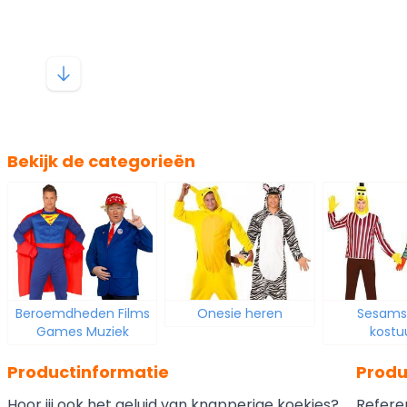
Bekijk de categorieën
Beroemdheden Films
Onesie heren
Sesams
Games Muziek
kost
Productinformatie
Produ
Hoor jij ook het geluid van knapperige koekjes?
Refere