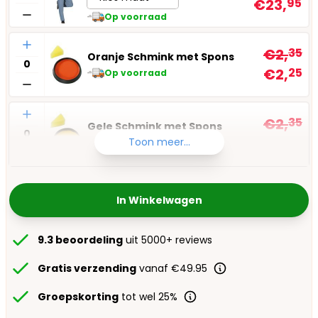
€23,
95
Op voorraad
Aantal
€2,
35
Oranje Schmink met Spons
€2,
25
Op voorraad
Aantal
€2,
35
Gele Schmink met Spons
€2,
25
Toon meer...
Op voorraad
In Winkelwagen
9.3 beoordeling
uit 5000+ reviews
Gratis verzending
vanaf €49.95
Groepskorting
tot wel 25%