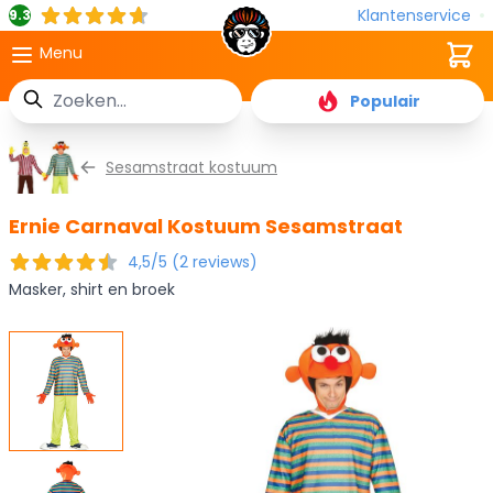
Klantenservice
9.3
Cart
Menu
Zoek
Populair
Ga naar de inhoud
Sesamstraat kostuum
Ernie Carnaval Kostuum Sesamstraat
4,5/5 (2 reviews)
Masker, shirt en broek