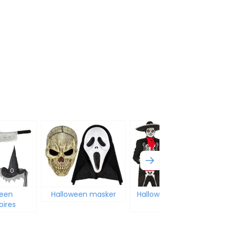
ween
Halloween masker
Halloween kostuum
oires
heren