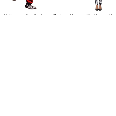
Halloween Nar Kostuum Kind
€ 29,95
€ 41,95
Op voorraad
Op voorraad
Productvragen over dit product
Heb je het antwoord op je vraag niet gevonden in de producti
Stel dan je vraag aan onze klantenservice.
Klantenservice
Retourneren
Betalen
Hoe retourneer ik een artikel?
Welke betaa