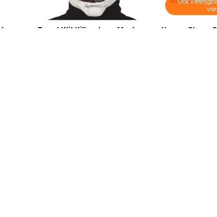
Ook verkrijgb
var
Vrouwelijke Narren Kostuum Zwart Wit
Zwart Wit Killerclown Masker
€ 10,95
€ 4,9
€ 11,55
€ 6,95
Op voorraad
Op voorraa
nformatie?
Verzenden
lmethodes zijn er?
Hoe werkt het verzendproce