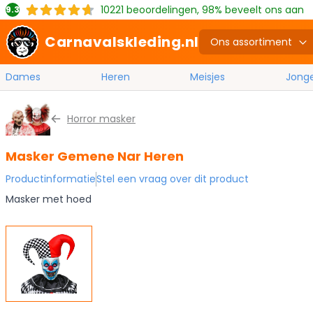
10221
beoordelingen, 98% beveelt ons aan
9.3
Carnavalskleding.nl
Ons assortiment
Dames
Heren
Meisjes
Jong
Ga naar de inhoud
Horror masker
Masker Gemene Nar Heren
Productinformatie
Stel een vraag over dit product
Masker met hoed