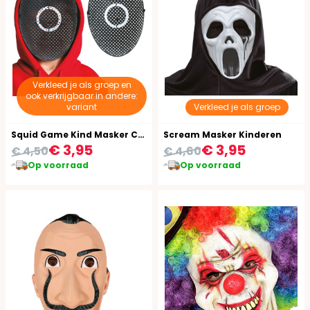
Verkleed je als groep en
ook verkrijgbaar in andere:
variant
Verkleed je als groep
Squid Game Kind Masker Cirkel
Scream Masker Kinderen
€ 3,95
€ 3,95
€ 4,50
€ 4,60
Op voorraad
Op voorraad