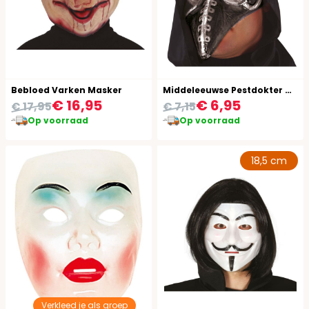
Bebloed Varken Masker
Middeleeuwse Pestdokter Masker
€ 16,95
€ 6,95
€ 17,95
€ 7,15
Op voorraad
Op voorraad
18,5 cm
Verkleed je als groep