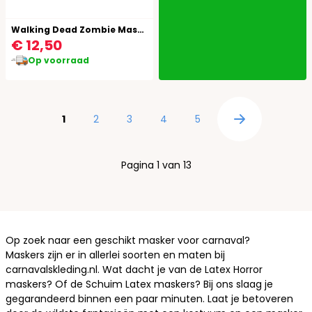
Walking Dead Zombie Masker
€ 12,50
Op voorraad
Pagina
U lees momenteel pagina
Pagina
Pagina
Pagina
Pagina
1
2
3
4
5
Pagina
Pagina 1 van 13
Op zoek naar een geschikt masker voor carnaval?
Maskers zijn er in allerlei soorten en maten bij
carnavalskleding.nl. Wat dacht je van de
Latex Horror
maskers
? Of de
Schuim Latex maskers
? Bij ons slaag je
gegarandeerd binnen een paar minuten. Laat je betoveren