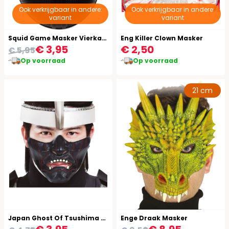
Ook verkrijgbaar in andere:
Ook verkrijgbaar in andere:
variant
variant
Squid Game Masker Vierkant Volwassenen
Eng Killer Clown Masker
€ 3,95
€ 2,50
€ 5,95
Op voorraad
Op voorraad
21 cm
Japan Ghost Of Tsushima Masker
Enge Draak Masker