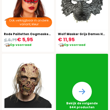
Ook verkrijgbaar in andere:
variant, kleur
Rode Pailletten Oogmasker met Veren
Wolf Masker Grijs Dames Heren
€ 5,95
€ 11,95
€ 6,75
Op voorraad
Op voorraad
Bekijk de volgende
644
producten