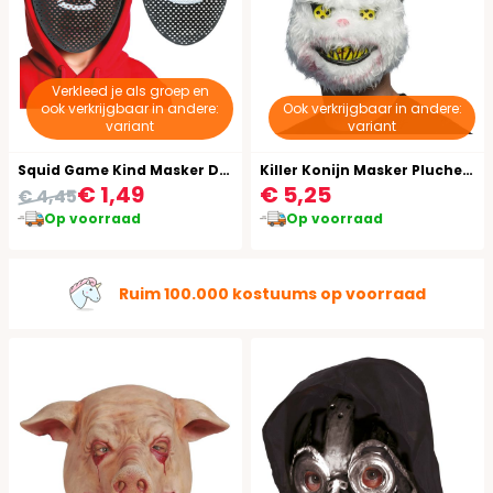
Verkleed je als groep en
ook verkrijgbaar in andere:
Ook verkrijgbaar in andere:
variant
variant
Squid Game Kind Masker Driehoek
Killer Konijn Masker Pluche Halloween
€ 1,49
€ 5,25
€ 4,45
Op voorraad
Op voorraad
Ruim 100.000 kostuums op voorraad