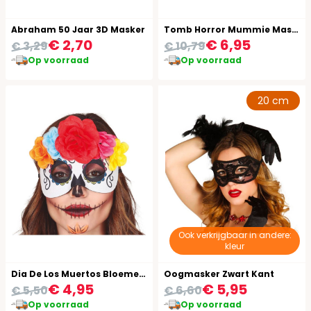
Abraham 50 Jaar 3D Masker
Tomb Horror Mummie Masker Latex
€ 2,70
€ 6,95
€ 3,29
€ 10,79
Op voorraad
Op voorraad
20 cm
Ook verkrijgbaar in andere:
kleur
Dia De Los Muertos Bloemen Masker
Oogmasker Zwart Kant
€ 4,95
€ 5,95
€ 5,50
€ 6,60
Op voorraad
Op voorraad