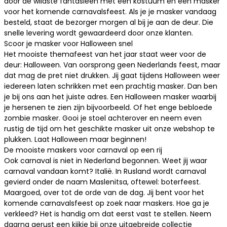
door de wildste fantasieën met een kostuum en een masker
voor het komende carnavalsfeest. Als je je masker vandaag
besteld, staat de bezorger morgen al bij je aan de deur. Die
snelle levering wordt gewaardeerd door onze klanten.
Scoor je masker voor Halloween snel
Het mooiste themafeest van het jaar staat weer voor de
deur: Halloween. Van oorsprong geen Nederlands feest, maar
dat mag de pret niet drukken. Jij gaat tijdens Halloween weer
iedereen laten schrikken met een prachtig masker. Dan ben
je bij ons aan het juiste adres. Een Halloween masker waarbij
je hersenen te zien zijn bijvoorbeeld. Of het enge bebloede
zombie masker. Gooi je stoel achterover en neem even
rustig de tijd om het geschikte masker uit onze webshop te
plukken. Laat Halloween maar beginnen!
De mooiste maskers voor carnaval op een rij
Ook carnaval is niet in Nederland begonnen. Weet jij waar
carnaval vandaan komt? Italië. In Rusland wordt carnaval
gevierd onder de naam Maslenitsa, oftewel: boterfeest.
Maargoed, over tot de orde van de dag. Jij bent voor het
komende carnavalsfeest op zoek naar maskers. Hoe ga je
verkleed? Het is handig om dat eerst vast te stellen. Neem
daarna gerust een kijkje bij onze uitgebreide collectie