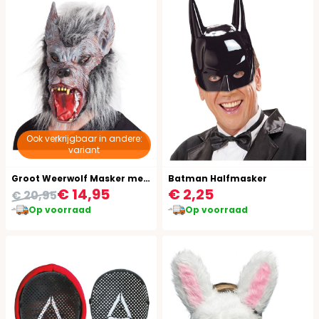
Ook verkrijgbaar in andere:
variant
Groot Weerwolf Masker met Haar
Batman Halfmasker
€ 14,95
€ 2,25
€ 20,95
Op voorraad
Op voorraad