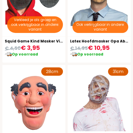
Verkleed je als groep en
ook verkrijgbaar in andere:
Ook verkrijgbaar in andere:
variant
variant
Squid Game Kind Masker Vierkant
Latex Hoofdmasker Opa Abraham
€ 3,95
€ 10,95
€ 4,50
€ 14,95
Op voorraad
Op voorraad
28cm
31cm