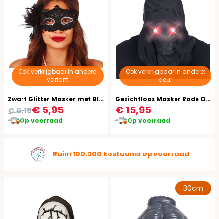
Ook verkrijgbaar in andere:
Ook verkrijgbaar in andere:
variant
kleur
Zwart Glitter Masker met Bloemen
Gezichtloos Masker Rode Ogen Mannen
€ 5,95
€ 15,95
€ 6,15
Op voorraad
Op voorraad
Ruim 100.000 kostuums op voorraad
30cm