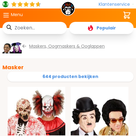
Klantenservice
9.3
Cart
Menu
Zoek
Populair
Ga naar de inhoud
Maskers, Oogmaskers & Ooglappen
Masker
644 producten bekijken