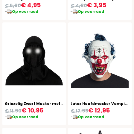
€ 4,95
€ 3,95
€ 5,90
€ 4,80
Op voorraad
Op voorraad
Griezelig Zwart Masker met Led Ogen Volwassenen
Latex Hoofdmasker Vampier Clown met Haar Halloween
€ 10,95
€ 12,95
€ 11,90
€ 17,95
Op voorraad
Op voorraad