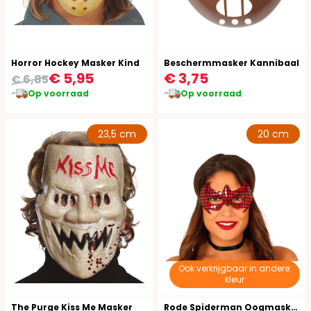
Horror Hockey Masker Kind
Beschermmasker Kannibaal
€ 5,95
€ 3,75
€ 6,85
Op voorraad
Op voorraad
23,5 cm
20 cm
Ook verkrijgbaar in andere:
kleur
The Purge Kiss Me Masker
Rode Spiderman Oogmasker