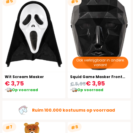
#5
#6
Ook verkrijgbaar in andere:
variant
Wit Scream Masker
Squid Game Masker Frontman
€ 3,75
€ 3,95
€ 5,95
Op voorraad
Op voorraad
Ruim 100.000 kostuums op voorraad
#7
#8