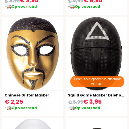
€ 3,95
€ 8,95
€ 4,75
€ 9,50
Op voorraad
Op voorraad
Ook verkrijgbaar in andere:
variant
Chinese Glitter Masker
Squid Game Masker Driehoek Volwassenen
€ 2,25
€ 3,95
€ 5,95
Op voorraad
Op voorraad