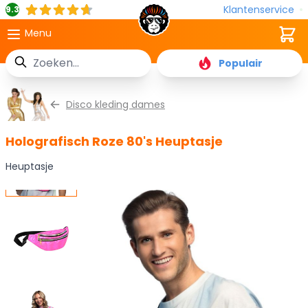
Klantenservice
9.3
Cart
Menu
Zoek
Populair
Ga naar de inhoud
Disco kleding dames
Holografisch Roze 80's Heuptasje
Heuptasje