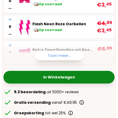
€3,
45
Op voorraad
Aantal
€4,
95
Flash Neon Roze Oorbellen
€3,
45
Op voorraad
Aantal
€5,
95
Retro Zweetbandjes set Neon Roze
€3,
95
Toon meer...
Op voorraad
In Winkelwagen
9.3 beoordeling
uit 5000+ reviews
Gratis verzending
vanaf €49.95
Groepskorting
tot wel 25%