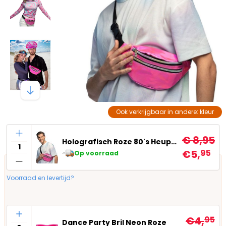
Ook verkrijgbaar in andere: kleur
Aantal
€ 8,95
Holografisch Roze 80's Heuptasje
€5,
95
Op voorraad
Voorraad en levertijd?
Aantal
€4,
95
Dance Party Bril Neon Roze