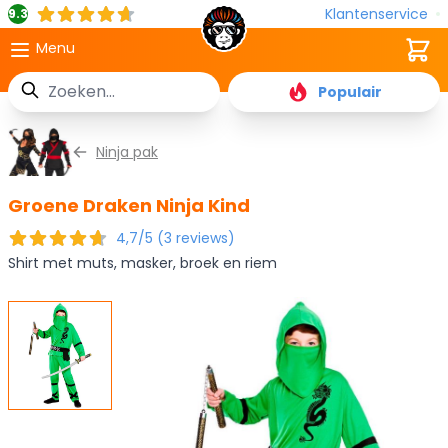
Klantenservice
9.3
Cart
Menu
Zoek
Populair
Ga naar de inhoud
Ninja pak
Groene Draken Ninja Kind
4,7/5 (3 reviews)
Shirt met muts, masker, broek en riem