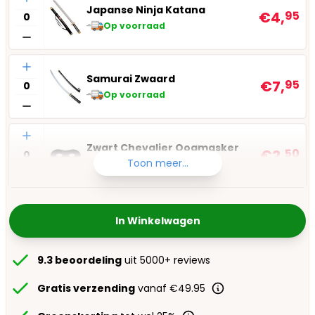
Japanse Ninja Katana
€4,
95
Op voorraad
Aantal
Samurai Zwaard
€7,
95
Op voorraad
Aantal
Zwart Chevalier Oogmasker
€2,
50
Toon meer...
Op voorraad
In Winkelwagen
9.3 beoordeling
uit 5000+ reviews
Gratis verzending
vanaf €49.95