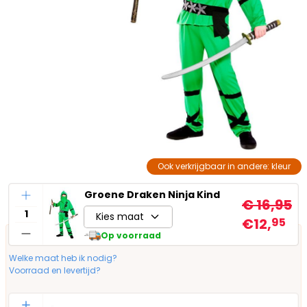
Ook verkrijgbaar in andere: kleur
Aantal
Groene Draken Ninja Kind
€ 16,95
Kies maat
€12,
95
Op voorraad
Welke maat heb ik nodig?
Voorraad en levertijd?
Aantal