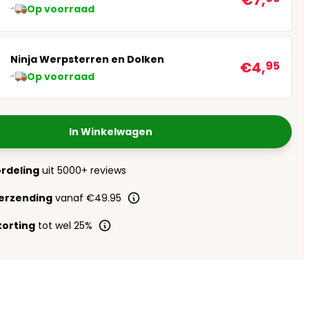
€7,
Op voorraad
Ninja Werpsterren en Dolken
€4,
95
Op voorraad
In Winkelwagen
ordeling
uit 5000+ reviews
verzending
vanaf €49.95
orting
tot wel 25%