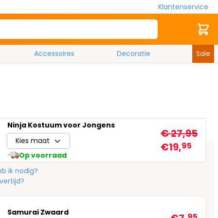
Klantenservice
Zoek
Cart
Accessoires
Decoratie
Sale
Ninja Kostuum voor Jongens
€ 27,95
Kies maat
€19,
95
Op voorraad
b ik nodig?
vertijd?
Samurai Zwaard
95