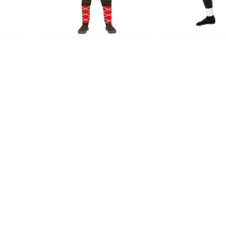
um
Ninja Outfit Kinderen
Ninja Carnaval
€ 29,95
€ 29,95
Op voorraad
Op voorraa
nformatie?
Verzenden