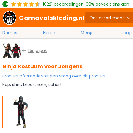
10221
beoordelingen, 98% beveelt ons aan
9.3
Carnavalskleding.nl
Ons assortiment
Dames
Heren
Meisjes
Jong
Ga naar de inhoud
Ninja pak
Ninja Kostuum voor Jongens
Productinformatie
Stel een vraag over dit product
Kap, shirt, broek, riem, schort