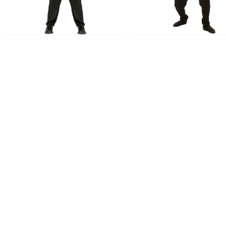
Zwart Ninja Kostuum Kind
Samoerai Ninja Kostu
€ 20,95
€ 19,95
€ 21,80
Op voorraad
Op voorraad
Productvragen over dit product
Heb je het antwoord op je vraag niet gevonden in de producti
Stel dan je vraag aan onze klantenservice.
Klantenservice
Retourneren
Betalen