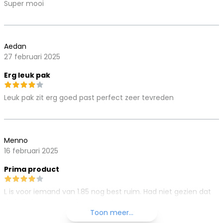
Super mooi
Aedan
27 februari 2025
Erg leuk pak
Leuk pak zit erg goed past perfect zeer tevreden
Menno
16 februari 2025
Prima product
L is voor iemand van 1.85 nog best ruim. Had niet gezien dat
de bril niet mee wordt geleverd.
Toon meer...