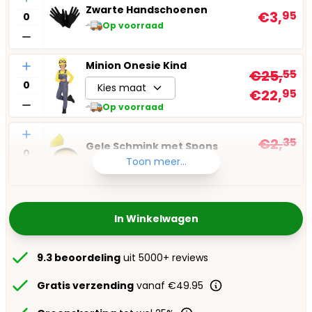
Zwarte Handschoenen
€3,
95
Op voorraad
Aantal
Minion Onesie Kind
€25,
55
Kies maat
€22,
95
Op voorraad
Aantal
€2,
35
Gele Schmink met Spons
€2,
25
Toon meer...
Op voorraad
In Winkelwagen
9.3 beoordeling
uit 5000+ reviews
Gratis verzending
vanaf €49.95