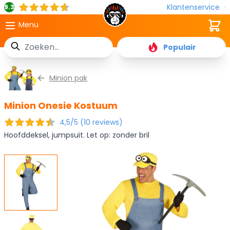
Klantenservice
9.3
Cart
Menu
Zoek
Populair
Ga naar de inhoud
Minion pak
Minion Onesie Kostuum
4,5/5 (10 reviews)
Hoofddeksel, jumpsuit. Let op: zonder bril