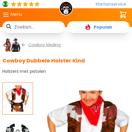
Klantenservice
9.3
Cart
Menu
Zoek
Populair
Ga naar de inhoud
Cowboy kleding
Cowboy Dubbele Holster Kind
Holsters met pistolen