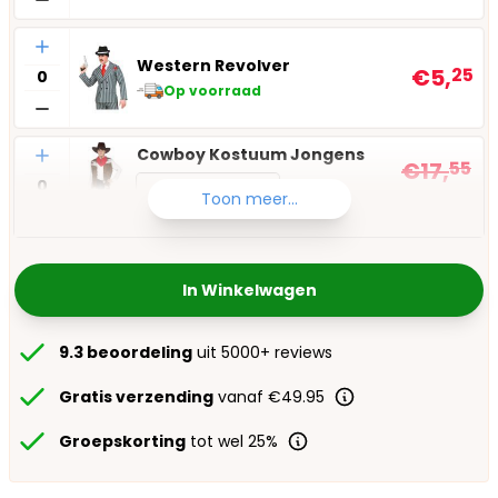
Aantal
Western Revolver
€5,
25
Op voorraad
Aantal
Cowboy Kostuum Jongens
€17,
55
Kies maat
€16,
95
Toon meer...
Op voorraad
In Winkelwagen
9.3 beoordeling
uit 5000+ reviews
Gratis verzending
vanaf €49.95
Groepskorting
tot wel 25%