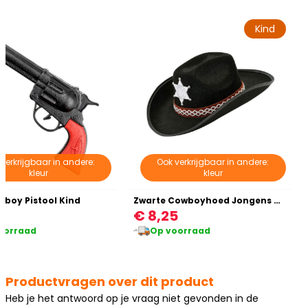
Kind
verkrijgbaar in andere:
Ook verkrijgbaar in andere:
kleur
kleur
boy Pistool Kind
Zwarte Cowboyhoed Jongens Meisjes
5
€ 8,25
oorraad
Op voorraad
Productvragen over dit product
Heb je het antwoord op je vraag niet gevonden in de