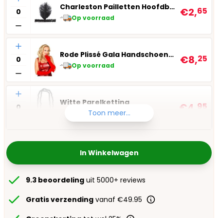
Charleston Pailletten Hoofdband
€2,
65
Op voorraad
Aantal
Rode Plissé Gala Handschoenen
€8,
25
Op voorraad
Aantal
Witte Parelketting
€4,
95
Toon meer...
Op voorraad
In Winkelwagen
9.3 beoordeling
uit 5000+ reviews
Gratis verzending
vanaf €49.95