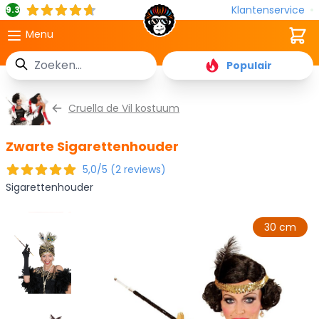
Klantenservice
9.3
Cart
Menu
Zoek
Populair
Ga naar de inhoud
Cruella de Vil kostuum
Zwarte Sigarettenhouder
5,0/5 (2 reviews)
Sigarettenhouder
30 cm