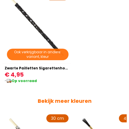
Ook verkrijgbaar in andere:
variant, kleur
Zwarte Pailletten Sigarettenhouder
€ 4,95
Op voorraad
Bekijk meer kleuren
30 cm
45