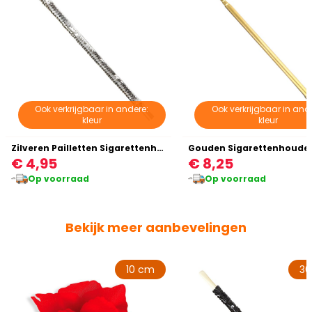
Ook verkrijgbaar in andere:
Ook verkrijgbaar in and
kleur
kleur
Zilveren Pailletten Sigarettenhouder
Gouden Sigarettenhoude
€ 4,95
€ 8,25
Op voorraad
Op voorraad
Bekijk meer aanbevelingen
10 cm
3