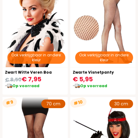
Ook verkrijgbaar in andere:
Ook verkrijgbaar in andere:
kleur
kleur
Zwart Witte Veren Boa
Zwarte Visnetpanty
€ 7,95
€ 5,95
€ 8,50
Op voorraad
Op voorraad
#10
#9
70 cm
30 cm