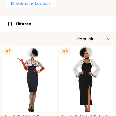
101 Dalmatier kostuum
Filteren
S
#2
#1