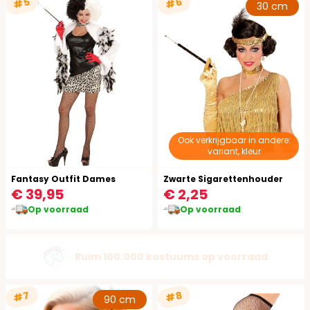
#5
#6
30 cm
Ook verkrijgbaar in andere:
variant, kleur
Fantasy Outfit Dames
Zwarte Sigarettenhouder
€ 39,95
€ 2,25
Op voorraad
Op voorraad
Gratis verzending vanaf €49,95
#7
#8
90 cm