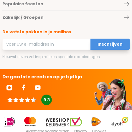
Populaire feesten
Zakelijk / Groepen
De vetste pakken in je mailbox
E-mailadres
Inschrijven
Nieuwsbrieven vol inspiratie en speciale aanbiedingen
De gaafste creaties op je tijdlijn
9.3
Algemene voorwaarden
Privacy
Cookies