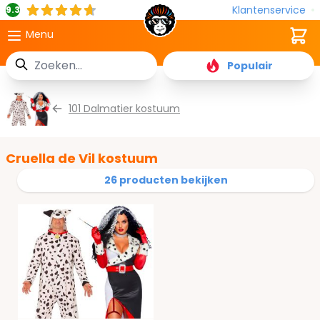
Klantenservice
9.3
Cart
Menu
Zoek
Populair
Ga naar de inhoud
101 Dalmatier kostuum
Cruella de Vil kostuum
26 producten bekijken