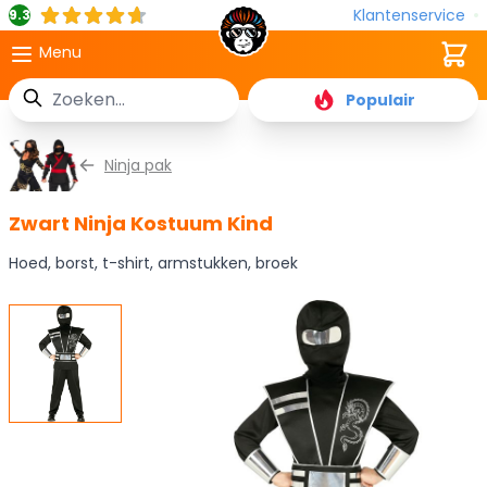
Klantenservice
9.3
Cart
Menu
Zoek
Populair
Ga naar de inhoud
Ninja pak
Zwart Ninja Kostuum Kind
Hoed, borst, t-shirt, armstukken, broek