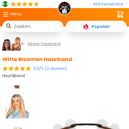
Klantenservice
9.3
Cart
Menu
Zoek
Populair
Ga naar de inhoud
Hippie haarband
Witte Bloemen Haarband
5,0/5 (2 reviews)
Hoofdband