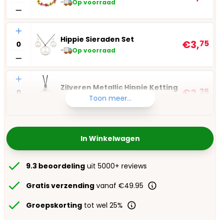
Op voorraad
Aantal
Hippie Sieraden Set
€3,
75
Op voorraad
Aantal
Zilveren Metallic Hippie Ketting
€2,
25
Toon meer...
Op voorraad
In Winkelwagen
9.3 beoordeling
uit 5000+ reviews
Gratis verzending
vanaf €49.95
Groepskorting
tot wel 25%