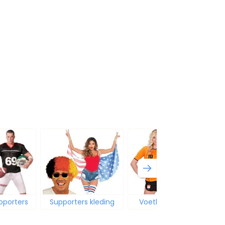
pporters
Supporters kleding
Voetbal carnaval