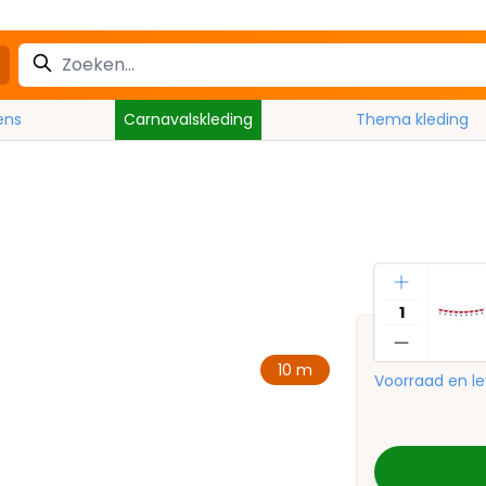
ens
Carnavalskleding
Thema kleding
Aantal
10 m
Voorraad en le