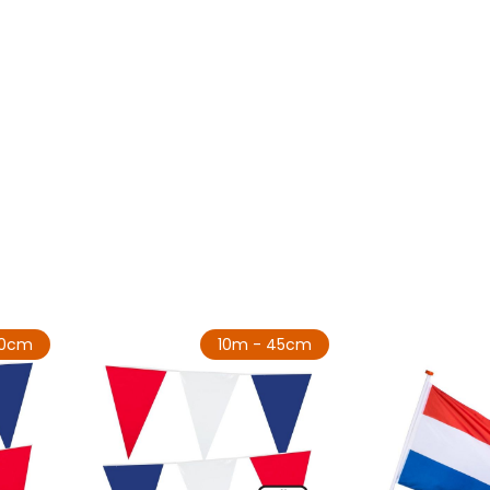
30cm
10m - 45cm