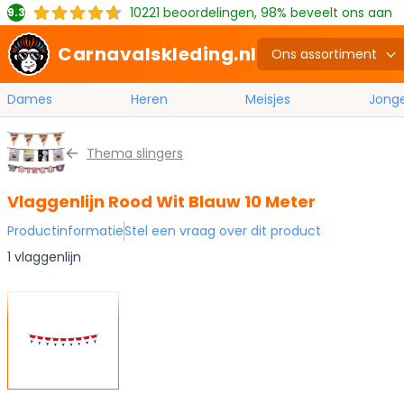
10221
beoordelingen, 98% beveelt ons aan
9.3
Carnavalskleding.nl
Ons assortiment
Dames
Heren
Meisjes
Jong
Ga naar de inhoud
Thema slingers
Vlaggenlijn Rood Wit Blauw 10 Meter
Productinformatie
Stel een vraag over dit product
1 vlaggenlijn