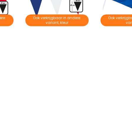
ere:
Ook verkrijgbaar in andere:
Ook verkrijgb
variant, kleur
var
Vlaggenlijn Plastic Rood Wit Blauw
Vlaggenlijn Xl Rood Wit Blauw
€ 3,95
€ 4,9
€ 5,95
€ 6,95
Op voorraad
Op voorraa
nformatie?