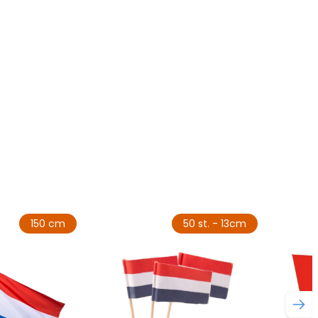
150 cm
50 st. - 13cm