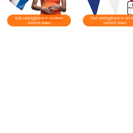
Ook verkrijgbaar in andere:
Ook verkrijgbaar in and
variant, kleur
variant, kleur
Zwaaivlag Nederland
€ 3,45
€ 3,45
€ 4,95
€ 4,95
Op voorraad
Op voorraad
Productvragen over dit product
Heb je het antwoord op je vraag niet gevonden in de producti
Stel dan je vraag aan onze klantenservice.
Klantenservice