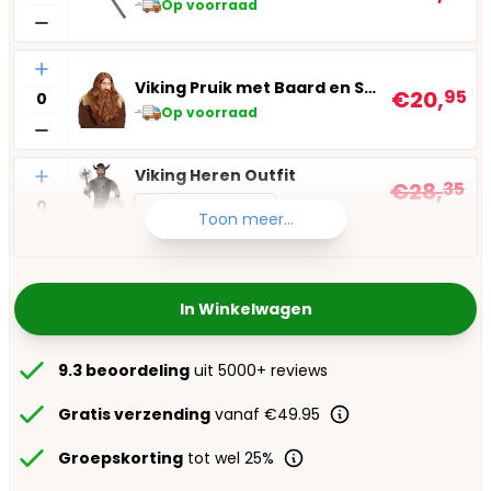
Op voorraad
Aantal
Viking Pruik met Baard en Snor
€20,
95
Op voorraad
Aantal
Viking Heren Outfit
€28,
35
Kies maat
€24,
95
Toon meer...
Op voorraad
In Winkelwagen
9.3 beoordeling
uit 5000+ reviews
Gratis verzending
vanaf €49.95
Groepskorting
tot wel 25%