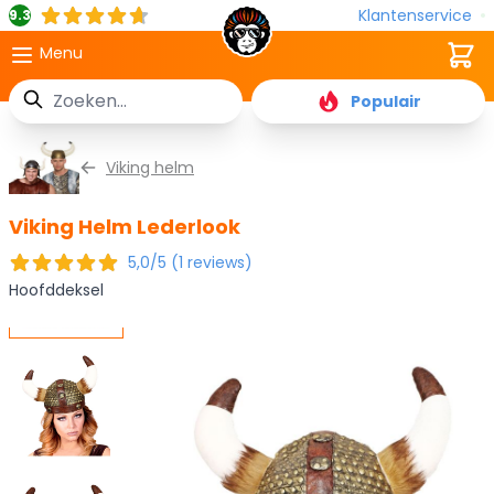
Klantenservice
9.3
Cart
Menu
Zoek
Populair
Ga naar de inhoud
Viking helm
Viking Helm Lederlook
5,0/5 (1 reviews)
Hoofddeksel