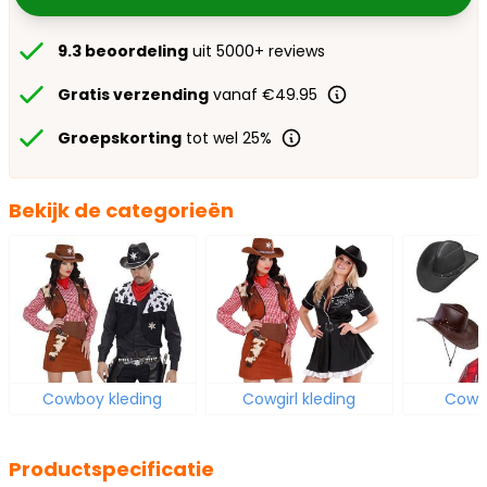
9.3 beoordeling
uit 5000+ reviews
Gratis verzending
vanaf €49.95
Groepskorting
tot wel 25%
Bekijk de categorieën
Cowboy kleding
Cowgirl kleding
Cowb
Productspecificatie