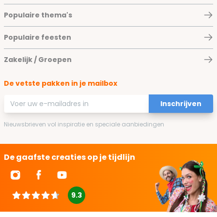
Populaire thema's
Populaire feesten
Zakelijk / Groepen
De vetste pakken in je mailbox
E-mailadres
Inschrijven
Nieuwsbrieven vol inspiratie en speciale aanbiedingen
De gaafste creaties op je tijdlijn
9.3