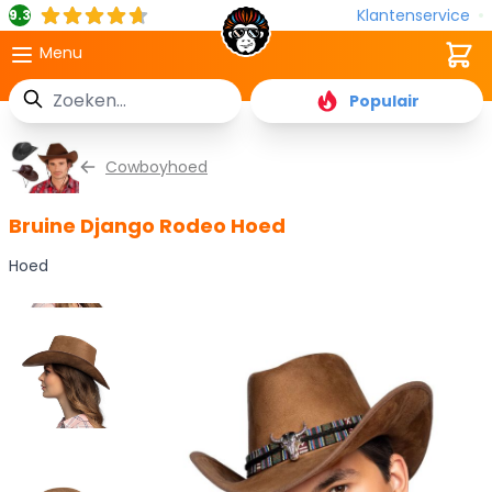
Klantenservice
9.3
Cart
Menu
Zoek
Populair
Ga naar de inhoud
Cowboyhoed
Bruine Django Rodeo Hoed
Hoed