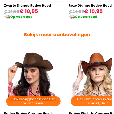
Zwarte Django Rodeo Hoed
Roze Django Rodeo Hoed
€ 10,95
€ 10,95
€ 14,95
€ 14,95
Op voorraad
Op voorraad
Bekijk meer aanbevelingen
Ook verkrijgbaar in andere:
Ook verkrijgbaar in ande
variant, kleur
variant, kleur
Rodeo Bruine Cowboy Hoed
Bruine Wichita Cowboy H