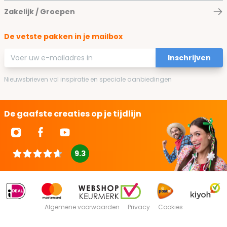
Zakelijk / Groepen
De vetste pakken in je mailbox
E-mailadres
Inschrijven
Nieuwsbrieven vol inspiratie en speciale aanbiedingen
De gaafste creaties op je tijdlijn
9.3
Algemene voorwaarden
Privacy
Cookies