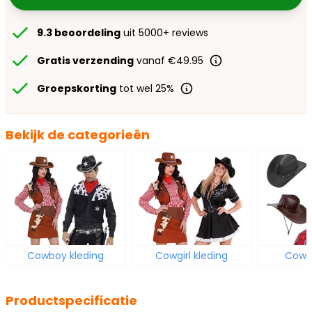
9.3 beoordeling
uit 5000+ reviews
Gratis verzending
vanaf €49.95
Groepskorting
tot wel 25%
Bekijk de categorieën
Cowboy kleding
Cowgirl kleding
Cowb
Productspecificatie