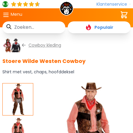
Klantenservice
9.3
Cart
Menu
Zoek
Populair
Ga naar de inhoud
Cowboy kleding
Stoere Wilde Westen Cowboy
Shirt met vest, chaps, hoofddeksel