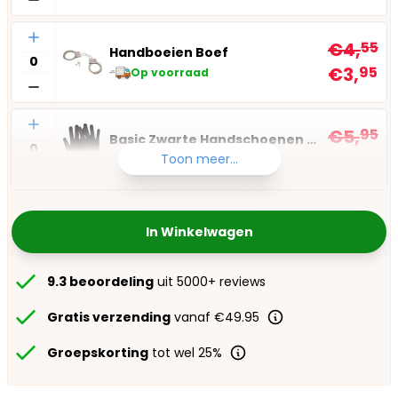
Aantal
€4,
55
Handboeien Boef
€3,
95
Op voorraad
Aantal
€5,
95
Basic Zwarte Handschoenen Kort
€3,
95
Toon meer...
Op voorraad
In Winkelwagen
9.3 beoordeling
uit 5000+ reviews
Gratis verzending
vanaf €49.95
Groepskorting
tot wel 25%