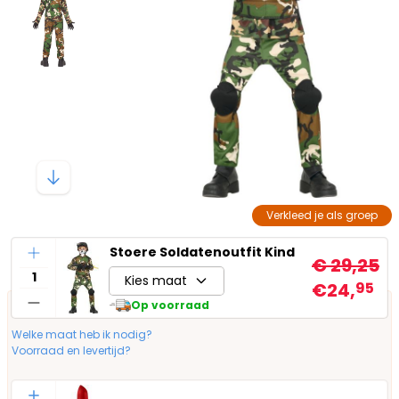
Verkleed je als groep
Aantal
Stoere Soldatenoutfit Kind
€ 29,25
Kies maat
€24,
95
Op voorraad
Welke maat heb ik nodig?
Voorraad en levertijd?
Aantal