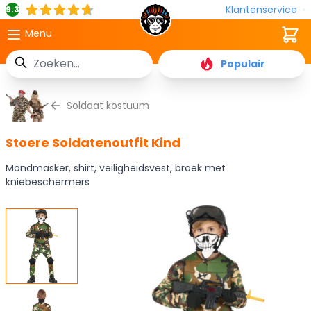
Klantenservice
9.3
Cart
Menu
Zoek
Populair
Ga naar de inhoud
Soldaat kostuum
Stoere Soldatenoutfit Kind
Mondmasker, shirt, veiligheidsvest, broek met
kniebeschermers