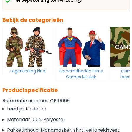
Groepskorting
tot wel 25%
Bekijk de categorieën
Legerkleding kind
Beroemdheden Films
Camo
Games Muziek
feest
Productspecificatie
Referentie nummer: CP10669
Leeftijd: Kinderen
Materiaal: 100% Polyester
Pakketinhoud: Mondmasker, shirt, veiligheidsvest,