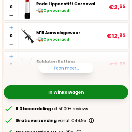
Rode Lippenstift Carnaval
€2,
65
Op voorraad
Aantal
M16 Aanvalsgeweer
€12,
95
Op voorraad
Aantal
Soldaten Ketting
€3,
95
Toon meer...
Op voorraad
In Winkelwagen
9.3 beoordeling
uit 5000+ reviews
Gratis verzending
vanaf €49.95