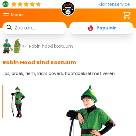
Klantenservice
9.3
Cart
Menu
Zoek
Populair
Ga naar de inhoud
Robin hood kostuum
Robin Hood Kind Kostuum
Jas, broek, riem, laars covers, hoofddeksel met veren