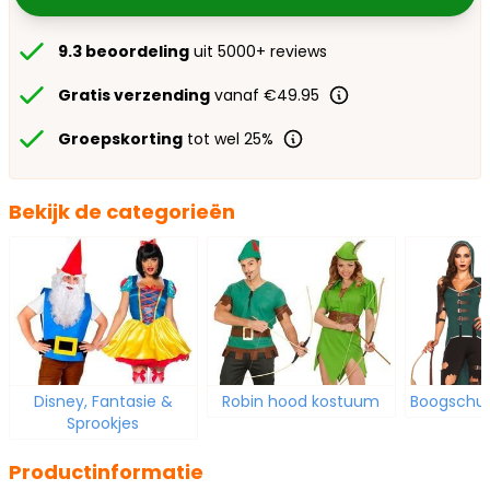
9.3 beoordeling
uit 5000+ reviews
Gratis verzending
vanaf €49.95
Groepskorting
tot wel 25%
Bekijk de categorieën
Disney, Fantasie &
Robin hood kostuum
Boogschut
Sprookjes
Productinformatie