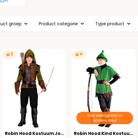
tuum
duct groep
Product categorie
Type product
#4
#3
Ook verkrijgbaar in
andere: kleur
Robin Hood Kostuum Jongens
Robin Hood Kind Kostuum