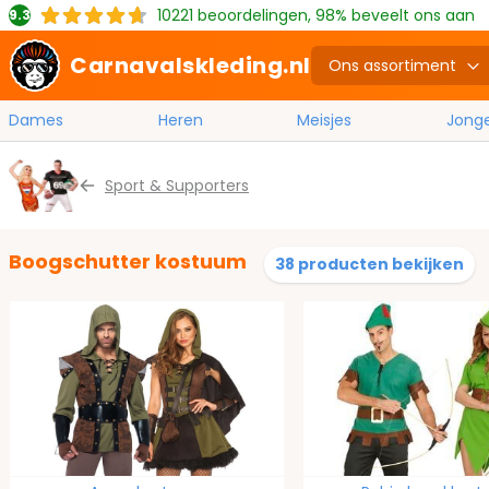
10221
beoordelingen, 98% beveelt ons aan
9.3
Carnavalskleding.nl
Ons assortiment
Dames
Heren
Meisjes
Jong
Ga naar de inhoud
Sport & Supporters
Boogschutter kostuum
38 producten bekijken