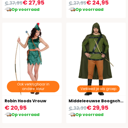
€ 27,95
€ 24,95
€ 37,95
€ 27,55
Op voorraad
Op voorraad
Ook verkrijgbaar in
andere: kleur
Verkleed je als groep
Robin Hoods Vrouw
Middeleeuwse Boogschutter Kostuum
€ 20,95
€ 29,95
€ 32,30
Op voorraad
Op voorraad