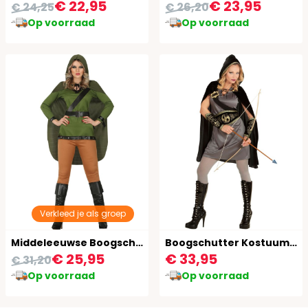
€ 22,95
€ 23,95
€ 24,25
€ 26,20
Op voorraad
Op voorraad
Verkleed je als groep
Middeleeuwse Boogschutter Dames Outfit
Boogschutter Kostuum Dames
€ 25,95
€ 33,95
€ 31,20
Op voorraad
Op voorraad