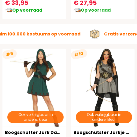
€ 33,95
€ 27,95
Op voorraad
Op voorraad
uim 100.000 kostuums op voorraad
Gratis verzen
#10
#9
Ook verkrijgbaar in
Ook verkrijgbaar in
andere: kleur
andere: kleur
Boogschutter Jurk Dames
Boogschutster Jurkje Dames