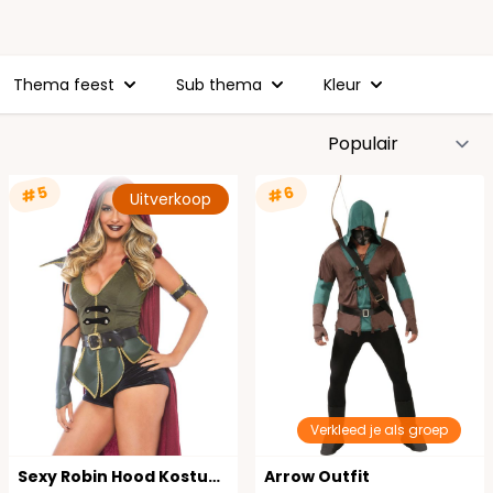
Thema feest
Sub thema
Kleur
S
#5
#6
Uitverkoop
Verkleed je als groep
Sexy Robin Hood Kostuum
Arrow Outfit