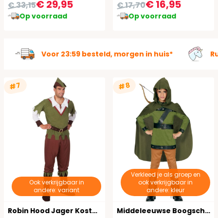
€ 29,95
€ 16,95
€ 33,15
€ 17,70
Op voorraad
Op voorraad
Voor 23:59 besteld, morgen in huis*
R
#7
#8
Verkleed je als groep en
Ook verkrijgbaar in
ook verkrijgbaar in
andere: variant
andere: kleur
Robin Hood Jager Kostuum Man
Middeleeuwse Boogschutter Kostuum Kind