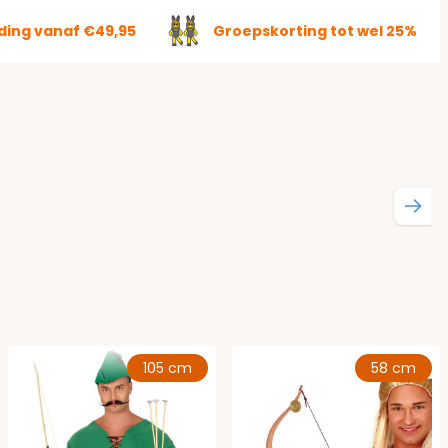
ding vanaf €49,95
Groepskorting tot wel 25%
105 cm
58 cm