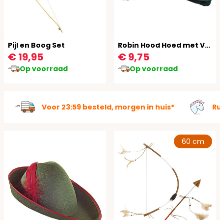
Pijl en Boog Set
Robin Hood Hoed met Veer
€ 19,95
€ 9,75
Op voorraad
Op voorraad
Voor 23:59 besteld, morgen in huis*
R
60 cm