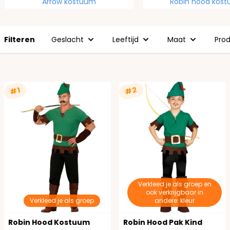
Arrow kostuum
Robin hood kos
Filteren
Geslacht
Leeftijd
Maat
Pro
#2
#1
Verkleed je als groep en
ook verkrijgbaar in
Verkleed je als groep
andere: kleur
Robin Hood Kostuum
Robin Hood Pak Kind