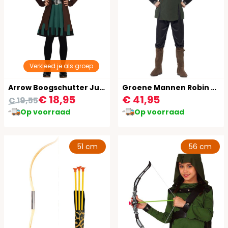
Verkleed je als groep
Arrow Boogschutter Jurk Kind
Groene Mannen Robin Hoofd Pak
€ 18,95
€ 41,95
€ 19,55
Op voorraad
Op voorraad
51 cm
56 cm