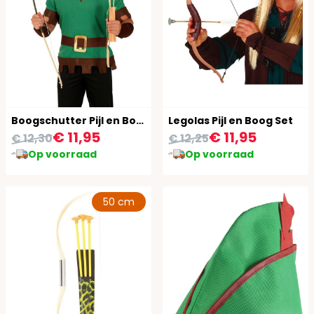
Boogschutter Pijl en Boog met Veer
Legolas Pijl en Boog Set
€ 11,95
€ 11,95
€ 12,30
€ 12,25
Op voorraad
Op voorraad
50 cm