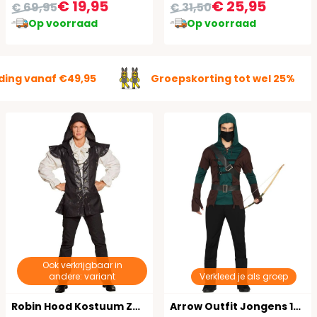
€ 19,95
€ 25,95
€ 69,95
€ 31,50
Op voorraad
Op voorraad
ding vanaf €49,95
Groepskorting tot wel 25%
Ook verkrijgbaar in
andere: variant
Verkleed je als groep
Robin Hood Kostuum Zwart
Arrow Outfit Jongens 14-16 Jaar