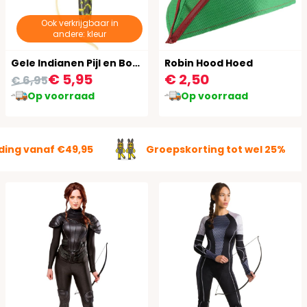
Ook verkrijgbaar in
andere: kleur
Gele Indianen Pijl en Boog Set
Robin Hood Hoed
€ 5,95
€ 2,50
€ 6,95
Op voorraad
Op voorraad
ding vanaf €49,95
Groepskorting tot wel 25%